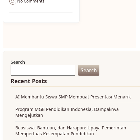
No Comments
Search
Search
Recent Posts
AI Membantu Siswa SMP Membuat Presentasi Menarik
Program MGB Pendidikan Indonesia, Dampaknya
Mengejutkan
Beasiswa, Bantuan, dan Harapan: Upaya Pemerintah
Memperluas Kesempatan Pendidikan