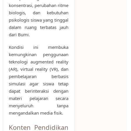
konsentrasi, perubahan ritme
biologis, dan kebutuhan
psikologis siswa yang tinggal
dalam ruang terbatas jauh
dari Bumi.
Kondisi ini membuka
kemungkinan penggunaan
teknologi augmented reality
(AR), virtual reality (VR), dan
pembelajaran berbasis
simulasi agar siswa tetap
dapat berinteraksi dengan
materi pelajaran secara
menyeluruh tanpa
mengandalkan media fisik.
Konten Pendidikan