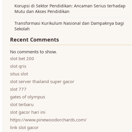
Korupsi di Sektor Pendidikan: Ancaman Serius terhadap
Mutu dan Akses Pendidikan
Transformasi Kurikulum Nasional dan Dampaknya bagi
Sekolah
Recent Comments
No comments to show.
slot bet 200
slot qris
situs slot
slot server thailand super gacor
slot 777
gates of olympus
slot terbaru
slot gacor hari ini
https://www.pinewoodorchards.com/
link slot gacor