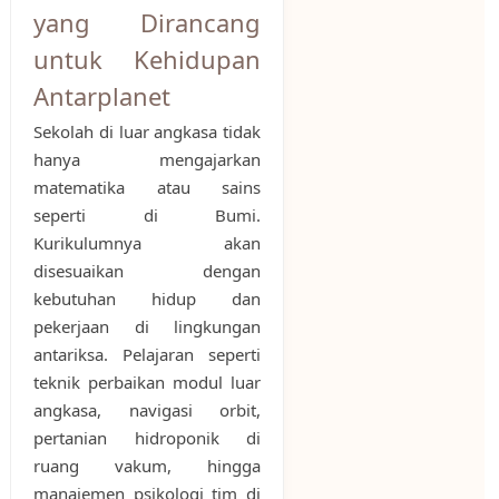
yang Dirancang
untuk Kehidupan
Antarplanet
Sekolah di luar angkasa tidak
hanya mengajarkan
matematika atau sains
seperti di Bumi.
Kurikulumnya akan
disesuaikan dengan
kebutuhan hidup dan
pekerjaan di lingkungan
antariksa. Pelajaran seperti
teknik perbaikan modul luar
angkasa, navigasi orbit,
pertanian hidroponik di
ruang vakum, hingga
manajemen psikologi tim di