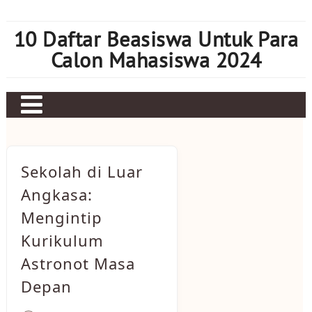
Skip
to
10 Daftar Beasiswa Untuk Para
content
Calon Mahasiswa 2024
Home
Sbobet
Sekolah di Luar
Judi bola
Angkasa:
Mengintip
Mahjong Ways 2
Kurikulum
Slot Kamboja
Astronot Masa
Slot Thailand
Depan