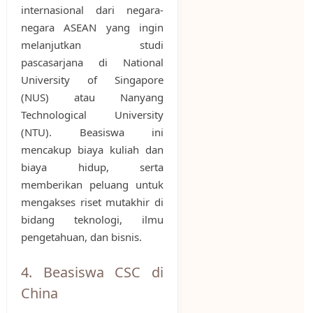
internasional dari negara-
negara ASEAN yang ingin
melanjutkan studi
pascasarjana di National
University of Singapore
(NUS) atau Nanyang
Technological University
(NTU). Beasiswa ini
mencakup biaya kuliah dan
biaya hidup, serta
memberikan peluang untuk
mengakses riset mutakhir di
bidang teknologi, ilmu
pengetahuan, dan bisnis.
4. Beasiswa CSC di
China