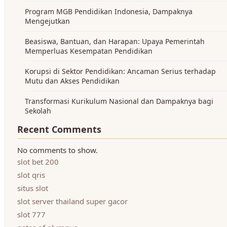
Program MGB Pendidikan Indonesia, Dampaknya
Mengejutkan
Beasiswa, Bantuan, dan Harapan: Upaya Pemerintah
Memperluas Kesempatan Pendidikan
Korupsi di Sektor Pendidikan: Ancaman Serius terhadap
Mutu dan Akses Pendidikan
Transformasi Kurikulum Nasional dan Dampaknya bagi
Sekolah
Recent Comments
No comments to show.
slot bet 200
slot qris
situs slot
slot server thailand super gacor
slot 777