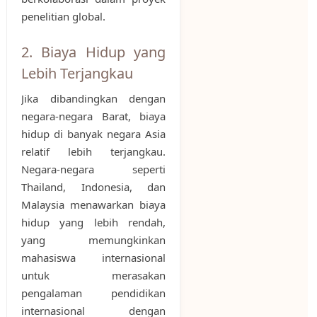
penelitian global.
2. Biaya Hidup yang
Lebih Terjangkau
Jika dibandingkan dengan
negara-negara Barat, biaya
hidup di banyak negara Asia
relatif lebih terjangkau.
Negara-negara seperti
Thailand, Indonesia, dan
Malaysia menawarkan biaya
hidup yang lebih rendah,
yang memungkinkan
mahasiswa internasional
untuk merasakan
pengalaman pendidikan
internasional dengan