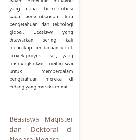
dalam penelitian mutakhir
yang dapat berkontribusi
pada perkembangan ilmu
pengetahuan dan teknologi
global. Beasiswa yang
ditawarkan sering kali
mencakup pendanaan untuk
proyek-proyek riset, yang
memungkinkan mahasiswa
untuk memperdalam
pengetahuan mereka di
bidang yang mereka minati.
Beasiswa Magister
dan Doktoral di
Negara-Negara