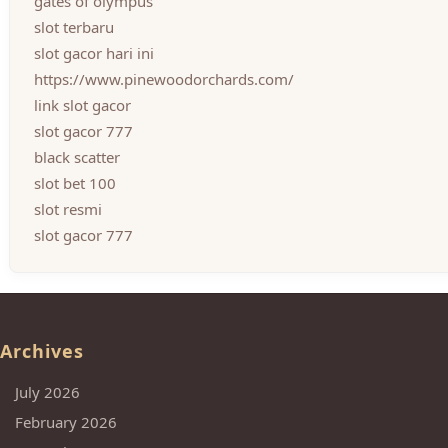
gates of olympus
slot terbaru
slot gacor hari ini
https://www.pinewoodorchards.com/
link slot gacor
slot gacor 777
black scatter
slot bet 100
slot resmi
slot gacor 777
Archives
July 2026
February 2026