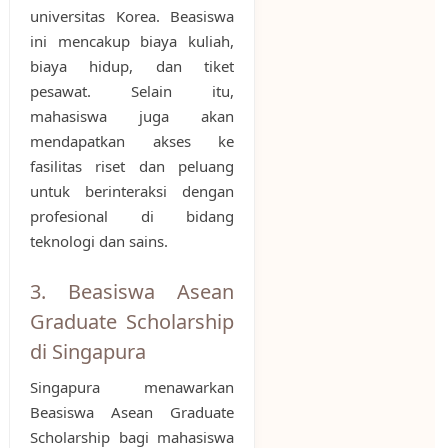
universitas Korea. Beasiswa
ini mencakup biaya kuliah,
biaya hidup, dan tiket
pesawat. Selain itu,
mahasiswa juga akan
mendapatkan akses ke
fasilitas riset dan peluang
untuk berinteraksi dengan
profesional di bidang
teknologi dan sains.
3. Beasiswa Asean
Graduate Scholarship
di Singapura
Singapura menawarkan
Beasiswa Asean Graduate
Scholarship bagi mahasiswa