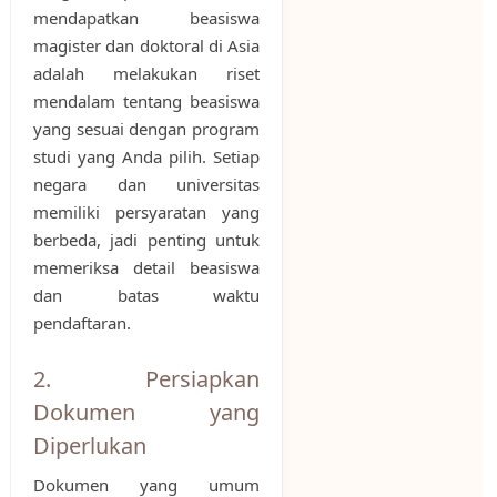
mendapatkan beasiswa
magister dan doktoral di Asia
adalah melakukan riset
mendalam tentang beasiswa
yang sesuai dengan program
studi yang Anda pilih. Setiap
negara dan universitas
memiliki persyaratan yang
berbeda, jadi penting untuk
memeriksa detail beasiswa
dan batas waktu
pendaftaran.
2. Persiapkan
Dokumen yang
Diperlukan
Dokumen yang umum