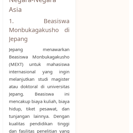
Asia
1. Beasiswa
Monbukagakusho di
Jepang
Jepang menawarkan
Beasiswa Monbukagakusho
(MEXT) untuk mahasiswa
internasional yang ingin
melanjutkan studi magister
atau doktoral di universitas
Jepang. Beasiswa ini
mencakup biaya kuliah, biaya
hidup, tiket pesawat, dan
tunjangan lainnya. Dengan
kualitas pendidikan tinggi
dan fasilitas penelitian yang