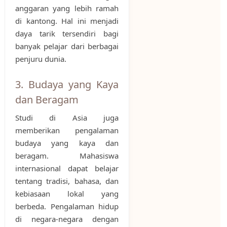
anggaran yang lebih ramah
di kantong. Hal ini menjadi
daya tarik tersendiri bagi
banyak pelajar dari berbagai
penjuru dunia.
3. Budaya yang Kaya
dan Beragam
Studi di Asia juga
memberikan pengalaman
budaya yang kaya dan
beragam. Mahasiswa
internasional dapat belajar
tentang tradisi, bahasa, dan
kebiasaan lokal yang
berbeda. Pengalaman hidup
di negara-negara dengan