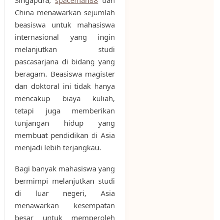
Singapura,
spaceman88
dan
China menawarkan sejumlah
beasiswa untuk mahasiswa
internasional yang ingin
melanjutkan studi
pascasarjana di bidang yang
beragam. Beasiswa magister
dan doktoral ini tidak hanya
mencakup biaya kuliah,
tetapi juga memberikan
tunjangan hidup yang
membuat pendidikan di Asia
menjadi lebih terjangkau.
Bagi banyak mahasiswa yang
bermimpi melanjutkan studi
di luar negeri, Asia
menawarkan kesempatan
besar untuk memperoleh