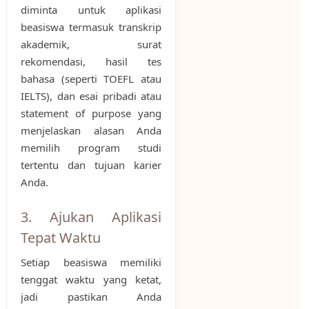
diminta untuk aplikasi
beasiswa termasuk transkrip
akademik, surat
rekomendasi, hasil tes
bahasa (seperti TOEFL atau
IELTS), dan esai pribadi atau
statement of purpose yang
menjelaskan alasan Anda
memilih program studi
tertentu dan tujuan karier
Anda.
3. Ajukan Aplikasi
Tepat Waktu
Setiap beasiswa memiliki
tenggat waktu yang ketat,
jadi pastikan Anda