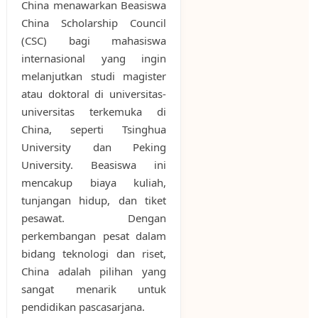
China menawarkan Beasiswa
China Scholarship Council
(CSC) bagi mahasiswa
internasional yang ingin
melanjutkan studi magister
atau doktoral di universitas-
universitas terkemuka di
China, seperti Tsinghua
University dan Peking
University. Beasiswa ini
mencakup biaya kuliah,
tunjangan hidup, dan tiket
pesawat. Dengan
perkembangan pesat dalam
bidang teknologi dan riset,
China adalah pilihan yang
sangat menarik untuk
pendidikan pascasarjana.