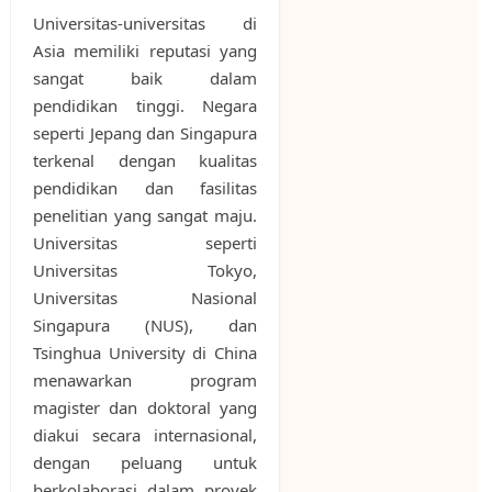
Universitas-universitas di
Asia memiliki reputasi yang
sangat baik dalam
pendidikan tinggi. Negara
seperti Jepang dan Singapura
terkenal dengan kualitas
pendidikan dan fasilitas
penelitian yang sangat maju.
Universitas seperti
Universitas Tokyo,
Universitas Nasional
Singapura (NUS), dan
Tsinghua University di China
menawarkan program
magister dan doktoral yang
diakui secara internasional,
dengan peluang untuk
berkolaborasi dalam proyek