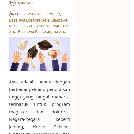
beasiswa
Tags:
Beasiswa di Jepang
,
Beasiswa Doktoral Asia
,
Beasiswa
Korea Selatan
,
Beasiswa Magister
Asia
,
Beasiswa Pascasarjana Asia
Asia adalah benua dengan
berbagai peluang pendidikan
tinggi yang sangat menarik,
termasuk untuk program
magister dan doktoral.
Negara-negara seperti
Jepang, Korea Selatan,