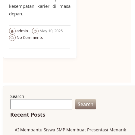
kesempatan karier di masa
depan.
admin
May 10, 2025
No Comments
Search
Search
Recent Posts
AI Membantu Siswa SMP Membuat Presentasi Menarik