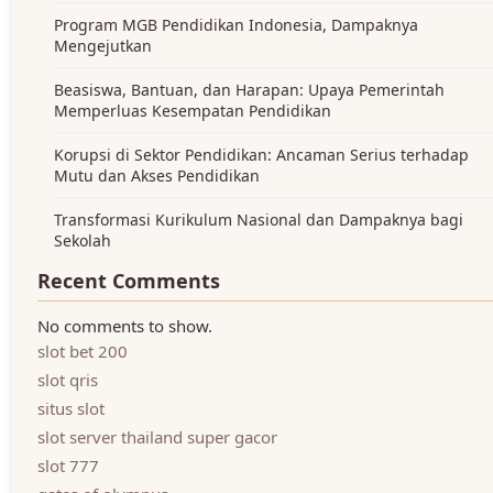
Program MGB Pendidikan Indonesia, Dampaknya
Mengejutkan
Beasiswa, Bantuan, dan Harapan: Upaya Pemerintah
Memperluas Kesempatan Pendidikan
Korupsi di Sektor Pendidikan: Ancaman Serius terhadap
Mutu dan Akses Pendidikan
Transformasi Kurikulum Nasional dan Dampaknya bagi
Sekolah
Recent Comments
No comments to show.
slot bet 200
slot qris
situs slot
slot server thailand super gacor
slot 777