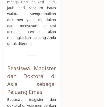
mengajukan aplikasi jauh-
jauh hari sebelum batas
waktu. Mengumpulkan
dokumen yang diperlukan
dan menyusun aplikasi
dengan cermat akan
meningkatkan peluang Anda
untuk diterima.
Beasiswa Magister
dan Doktoral di
Asia sebagai
Peluang Emas
Beasiswa magister dan
doktoral di Asia memberikan