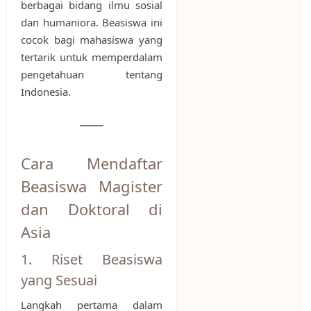
berbagai bidang ilmu sosial
dan humaniora. Beasiswa ini
cocok bagi mahasiswa yang
tertarik untuk memperdalam
pengetahuan tentang
Indonesia.
Cara Mendaftar
Beasiswa Magister
dan Doktoral di
Asia
1. Riset Beasiswa
yang Sesuai
Langkah pertama dalam