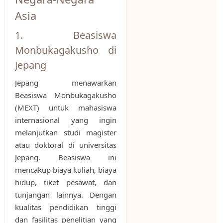
Asia
1. Beasiswa
Monbukagakusho di
Jepang
Jepang menawarkan
Beasiswa Monbukagakusho
(MEXT) untuk mahasiswa
internasional yang ingin
melanjutkan studi magister
atau doktoral di universitas
Jepang. Beasiswa ini
mencakup biaya kuliah, biaya
hidup, tiket pesawat, dan
tunjangan lainnya. Dengan
kualitas pendidikan tinggi
dan fasilitas penelitian yang