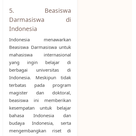
5. Beasiswa
Darmasiswa di
Indonesia
Indonesia menawarkan
Beasiswa Darmasiswa untuk
mahasiswa internasional
yang ingin belajar di
berbagai universitas di
Indonesia. Meskipun tidak
terbatas pada program
magister dan doktoral,
beasiswa ini memberikan
kesempatan untuk belajar
bahasa Indonesia dan
budaya Indonesia, serta
mengembangkan riset di