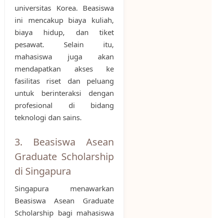
universitas Korea. Beasiswa
ini mencakup biaya kuliah,
biaya hidup, dan tiket
pesawat. Selain itu,
mahasiswa juga akan
mendapatkan akses ke
fasilitas riset dan peluang
untuk berinteraksi dengan
profesional di bidang
teknologi dan sains.
3. Beasiswa Asean
Graduate Scholarship
di Singapura
Singapura menawarkan
Beasiswa Asean Graduate
Scholarship bagi mahasiswa