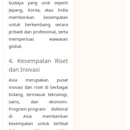
budaya yang unik seperti
Jepang, Korea, atau India
memberikan kesempatan
untuk berkembang secara
pribadi dan profesional, serta
memperluas wawasan
global.
4. Kesempatan Riset
dan Inovasi
Asia merupakan pusat
inovasi dan riset di berbagai
bidang, termasuk teknologi,
sains, dan ekonomi.
Program-program doktoral
di Asia memberikan
kesempatan untuk terlibat