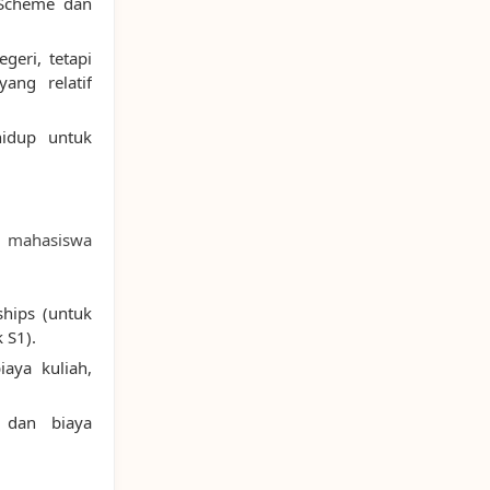
Scheme dan
geri, tetapi
ang relatif
hidup untuk
 mahasiswa
hips (untuk
 S1).
aya kuliah,
 dan biaya