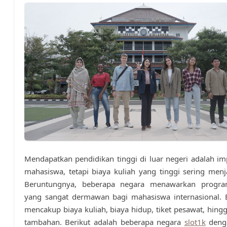
Mendapatkan pendidikan tinggi di luar negeri adalah i
mahasiswa, tetapi biaya kuliah yang tinggi sering menj
Beruntungnya, beberapa negara menawarkan progra
yang sangat dermawan bagi mahasiswa internasional. B
mencakup biaya kuliah, biaya hidup, tiket pesawat, hing
tambahan. Berikut adalah beberapa negara
slot1k
deng