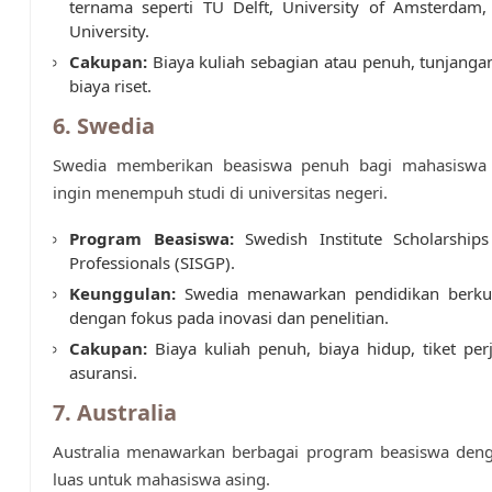
ternama seperti TU Delft, University of Amsterdam,
University.
Cakupan:
Biaya kuliah sebagian atau penuh, tunjanga
biaya riset.
6. Swedia
Swedia memberikan beasiswa penuh bagi mahasiswa
ingin menempuh studi di universitas negeri.
Program Beasiswa:
Swedish Institute Scholarships
Professionals (SISGP).
Keunggulan:
Swedia menawarkan pendidikan berkual
dengan fokus pada inovasi dan penelitian.
Cakupan:
Biaya kuliah penuh, biaya hidup, tiket per
asuransi.
7. Australia
Australia menawarkan berbagai program beasiswa den
luas untuk mahasiswa asing.