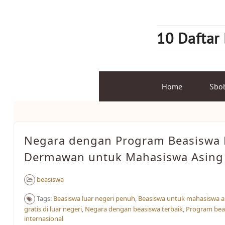
Skip
to
content
10 Daftar
Home
Sbo
Negara dengan Program Beasiswa 
Dermawan untuk Mahasiswa Asing
beasiswa
Tags:
Beasiswa luar negeri penuh
,
Beasiswa untuk mahasiswa a
gratis di luar negeri
,
Negara dengan beasiswa terbaik
,
Program bea
internasional