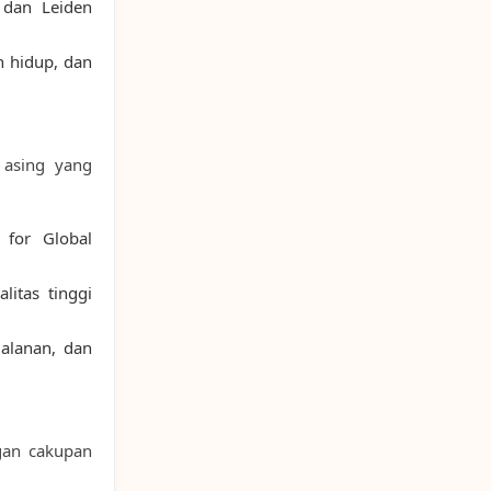
 dan Leiden
n hidup, dan
 asing yang
 for Global
itas tinggi
jalanan, dan
gan cakupan