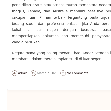
pendidikan gratis atau sangat murah, sementara negara 
Inggris, Kanada, dan Australia memiliki beasiswa p
cakupan luas. Pilihan terbaik tergantung pada tujua
bidang studi, dan preferensi pribadi. Jika Anda bere
kuliah di luar negeri dengan beasiswa, past
mempersiapkan dokumen dan memenuhi persyarata
yang diperlukan.
Negara mana yang paling menarik bagi Anda? Semoga in
membantu dalam meraih impian studi di luar negeri!
admin
March 7, 2025
No Comments