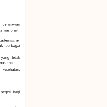
ng dermawan
ernasional.
emischer
uk berbagai
 yang tidak
nasional.
 kesehatan,
 negeri bagi