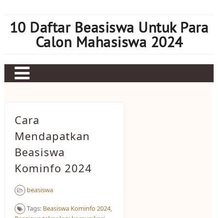
Skip
to
10 Daftar Beasiswa Untuk Para
content
Calon Mahasiswa 2024
Home
Sbobet
Cara
Judi bola
Mendapatkan
Beasiswa
Mahjong Ways 2
Kominfo 2024
Slot Kamboja
Slot Thailand
beasiswa
Tags:
Beasiswa Kominfo 2024
,