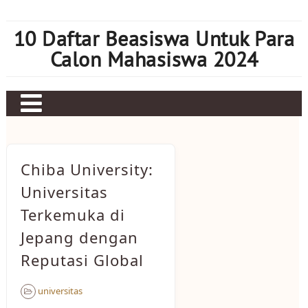
Skip
to
10 Daftar Beasiswa Untuk Para
content
Calon Mahasiswa 2024
Home
Sbobet
Chiba University:
Judi bola
Universitas
Terkemuka di
Mahjong Ways 2
Jepang dengan
Slot Kamboja
Reputasi Global
Slot Thailand
universitas