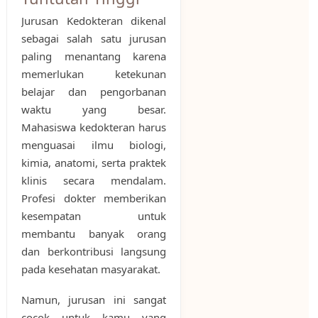
Jurusan Kedokteran dikenal
sebagai salah satu jurusan
paling menantang karena
memerlukan ketekunan
belajar dan pengorbanan
waktu yang besar.
Mahasiswa kedokteran harus
menguasai ilmu biologi,
kimia, anatomi, serta praktek
klinis secara mendalam.
Profesi dokter memberikan
kesempatan untuk
membantu banyak orang
dan berkontribusi langsung
pada kesehatan masyarakat.
Namun, jurusan ini sangat
cocok untuk kamu yang