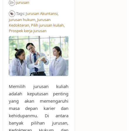
jurusan
Tags:
Jurusan Akuntansi
,
jurusan hukum
,
Jurusan
Kedokteran
,
Pilih jurusan kuliah
,
Prospek kerja jurusan
Memilih jurusan kuliah
adalah keputusan penting
yang akan memengaruhi
masa depan karier dan
kehidupanmu. Di antara
banyak pilihan jurusan,
Kedokteran, Hukum, dan