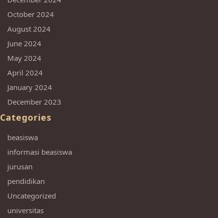
October 2024
August 2024
June 2024
May 2024
April 2024
January 2024
December 2023
Categories
beasiswa
informasi beasiswa
jurusan
pendidikan
Uncategorized
universitas