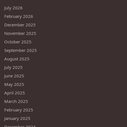
July 2026
February 2026
December 2025
November 2025
October 2025
September 2025
August 2025
July 2025
June 2025
May 2025
April 2025
March 2025
February 2025
January 2025
December 2024