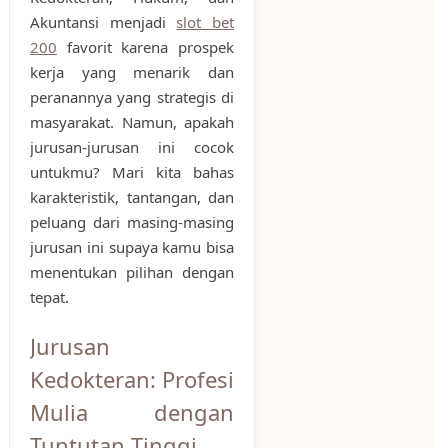
Akuntansi menjadi
slot bet
200
favorit karena prospek
kerja yang menarik dan
peranannya yang strategis di
masyarakat. Namun, apakah
jurusan-jurusan ini cocok
untukmu? Mari kita bahas
karakteristik, tantangan, dan
peluang dari masing-masing
jurusan ini supaya kamu bisa
menentukan pilihan dengan
tepat.
Jurusan
Kedokteran: Profesi
Mulia dengan
Tuntutan Tinggi