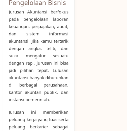
Pengelolaan Bisnis
Jurusan Akuntansi berfokus
pada pengelolaan laporan
keuangan, perpajakan, audit,
dan sistem informasi
akuntansi. Jika kamu tertarik
dengan angka, teliti, dan
suka mengatur sesuatu
dengan rapi, jurusan ini bisa
jadi pilihan tepat. Lulusan
akuntansi banyak dibutuhkan
di berbagai perusahaan,
kantor akuntan publik, dan
instansi pemerintah.
Jurusan ini memberikan
peluang kerja yang luas serta
peluang berkarier sebagai