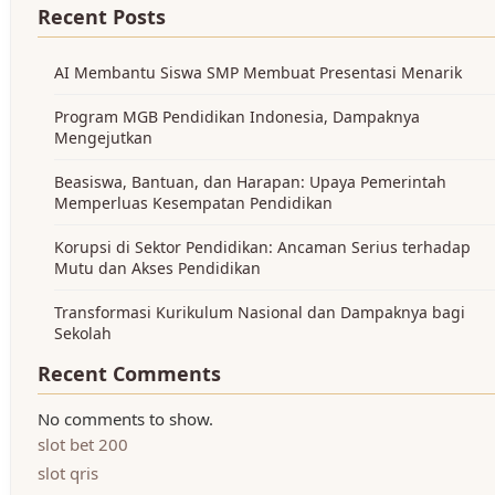
Recent Posts
AI Membantu Siswa SMP Membuat Presentasi Menarik
Program MGB Pendidikan Indonesia, Dampaknya
Mengejutkan
Beasiswa, Bantuan, dan Harapan: Upaya Pemerintah
Memperluas Kesempatan Pendidikan
Korupsi di Sektor Pendidikan: Ancaman Serius terhadap
Mutu dan Akses Pendidikan
Transformasi Kurikulum Nasional dan Dampaknya bagi
Sekolah
Recent Comments
No comments to show.
slot bet 200
slot qris