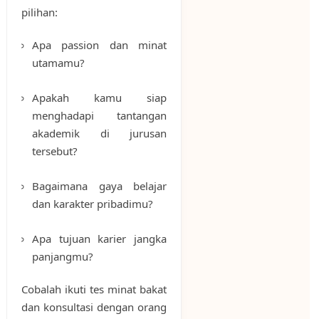
pilihan:
Apa passion dan minat
utamamu?
Apakah kamu siap
menghadapi tantangan
akademik di jurusan
tersebut?
Bagaimana gaya belajar
dan karakter pribadimu?
Apa tujuan karier jangka
panjangmu?
Cobalah ikuti tes minat bakat
dan konsultasi dengan orang