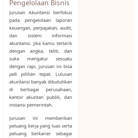
Pengelolaan Bisnis
Jurusan Akuntansi berfokus
pada pengelolaan laporan
keuangan, perpajakan, audit,
dan sistem informasi
akuntansi. Jika kamu tertarik
dengan angka, teliti, dan
suka mengatur sesuatu
dengan rapi, jurusan ini bisa
jadi pilihan tepat. Lulusan
akuntansi banyak dibutuhkan
di berbagai perusahaan,
kantor akuntan publik, dan
instansi pemerintah.
Jurusan ini memberikan
peluang kerja yang luas serta
peluang berkarier sebagai