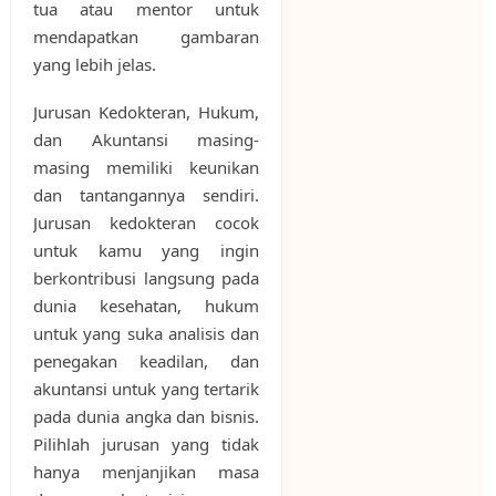
tua atau mentor untuk
mendapatkan gambaran
yang lebih jelas.
Jurusan Kedokteran, Hukum,
dan Akuntansi masing-
masing memiliki keunikan
dan tantangannya sendiri.
Jurusan kedokteran cocok
untuk kamu yang ingin
berkontribusi langsung pada
dunia kesehatan, hukum
untuk yang suka analisis dan
penegakan keadilan, dan
akuntansi untuk yang tertarik
pada dunia angka dan bisnis.
Pilihlah jurusan yang tidak
hanya menjanjikan masa