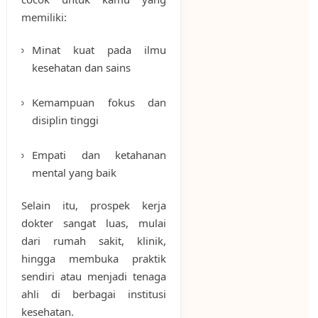
memiliki:
Minat kuat pada ilmu
kesehatan dan sains
Kemampuan fokus dan
disiplin tinggi
Empati dan ketahanan
mental yang baik
Selain itu, prospek kerja
dokter sangat luas, mulai
dari rumah sakit, klinik,
hingga membuka praktik
sendiri atau menjadi tenaga
ahli di berbagai institusi
kesehatan.