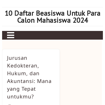
Skip
to
10 Daftar Beasiswa Untuk Para
content
Calon Mahasiswa 2024
Home
Sbobet
Jurusan
Judi bola
Kedokteran,
Hukum, dan
Mahjong Ways 2
Akuntansi: Mana
Slot Kamboja
yang Tepat
Slot Thailand
untukmu?