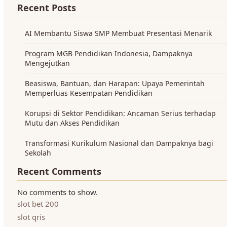
Recent Posts
AI Membantu Siswa SMP Membuat Presentasi Menarik
Program MGB Pendidikan Indonesia, Dampaknya
Mengejutkan
Beasiswa, Bantuan, dan Harapan: Upaya Pemerintah
Memperluas Kesempatan Pendidikan
Korupsi di Sektor Pendidikan: Ancaman Serius terhadap
Mutu dan Akses Pendidikan
Transformasi Kurikulum Nasional dan Dampaknya bagi
Sekolah
Recent Comments
No comments to show.
slot bet 200
slot qris