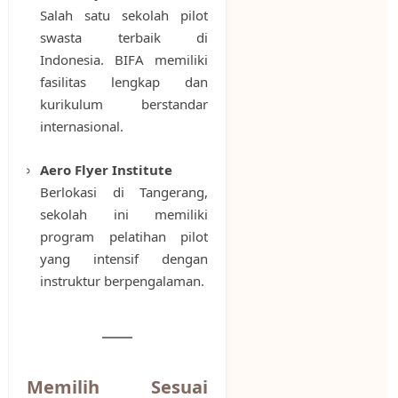
Salah satu sekolah pilot
swasta terbaik di
Indonesia. BIFA memiliki
fasilitas lengkap dan
kurikulum berstandar
internasional.
Aero Flyer Institute
Berlokasi di Tangerang,
sekolah ini memiliki
program pelatihan pilot
yang intensif dengan
instruktur berpengalaman.
Memilih Sesuai