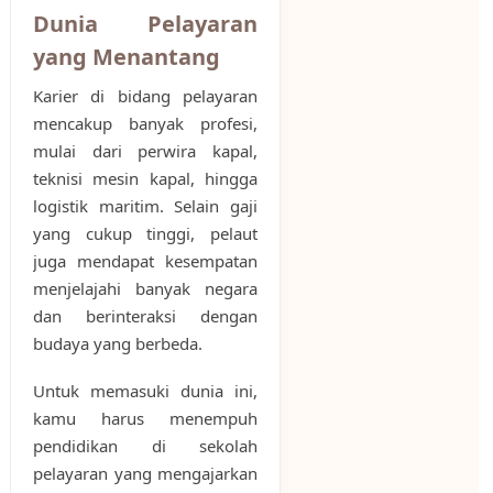
Dunia Pelayaran
yang Menantang
Karier di bidang pelayaran
mencakup banyak profesi,
mulai dari perwira kapal,
teknisi mesin kapal, hingga
logistik maritim. Selain gaji
yang cukup tinggi, pelaut
juga mendapat kesempatan
menjelajahi banyak negara
dan berinteraksi dengan
budaya yang berbeda.
Untuk memasuki dunia ini,
kamu harus menempuh
pendidikan di sekolah
pelayaran yang mengajarkan