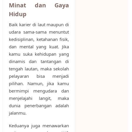
Minat dan Gaya
Hidup
Baik karier di laut maupun di
udara sama-sama menuntut
kedisiplinan, ketahanan fisik,
dan mental yang kuat. Jika
kamu suka kehidupan yang
dinamis dan tantangan di
tengah lautan, maka sekolah
pelayaran bisa menjadi
pilihan. Namun, jika kamu
bermimpi mengudara dan
menjelajahi langit, maka
dunia penerbangan adalah
jalanmu.
Keduanya juga menawarkan