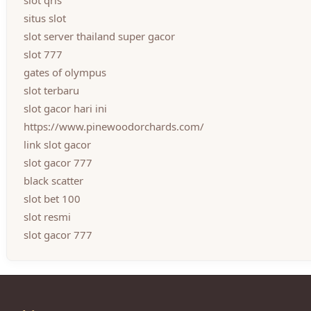
slot qris
situs slot
slot server thailand super gacor
slot 777
gates of olympus
slot terbaru
slot gacor hari ini
https://www.pinewoodorchards.com/
link slot gacor
slot gacor 777
black scatter
slot bet 100
slot resmi
slot gacor 777