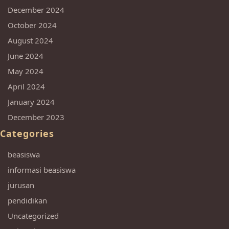
December 2024
October 2024
August 2024
June 2024
May 2024
April 2024
January 2024
December 2023
Categories
beasiswa
informasi beasiswa
jurusan
pendidikan
Uncategorized