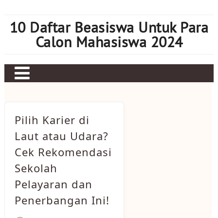
Skip
to
10 Daftar Beasiswa Untuk Para
content
Calon Mahasiswa 2024
Home
Sbobet
Pilih Karier di
Judi bola
Laut atau Udara?
Cek Rekomendasi
Mahjong Ways 2
Sekolah
Slot Kamboja
Pelayaran dan
Slot Thailand
Penerbangan Ini!