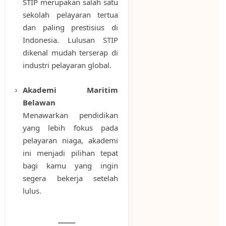
STIP merupakan salah satu
sekolah pelayaran tertua
dan paling prestisius di
Indonesia. Lulusan STIP
dikenal mudah terserap di
industri pelayaran global.
Akademi Maritim
Belawan
Menawarkan pendidikan
yang lebih fokus pada
pelayaran niaga, akademi
ini menjadi pilihan tepat
bagi kamu yang ingin
segera bekerja setelah
lulus.