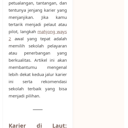
petualangan, tantangan, dan
tentunya jenjang karier yang
menjanjikan. Jika kamu
tertarik menjadi pelaut atau
pilot, langkah
mahjong ways
2
awal yang tepat adalah
memilih sekolah pelayaran
atau penerbangan yang
berkualitas. Artikel ini akan
membantumu mengenal
lebih dekat kedua jalur karier
ini serta rekomendasi
sekolah terbaik yang bisa
menjadi pilihan.
Karier di Laut: