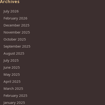
Archives
July 2026
February 2026
December 2025
November 2025
October 2025
September 2025
August 2025
July 2025
June 2025
May 2025
April 2025
March 2025
February 2025
January 2025