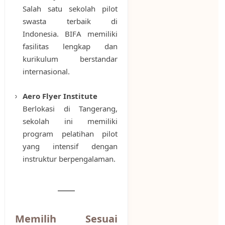
Salah satu sekolah pilot
swasta terbaik di
Indonesia. BIFA memiliki
fasilitas lengkap dan
kurikulum berstandar
internasional.
Aero Flyer Institute
Berlokasi di Tangerang,
sekolah ini memiliki
program pelatihan pilot
yang intensif dengan
instruktur berpengalaman.
Memilih Sesuai