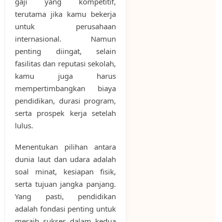
gaji yang kompetitif,
terutama jika kamu bekerja
untuk perusahaan
internasional. Namun
penting diingat, selain
fasilitas dan reputasi sekolah,
kamu juga harus
mempertimbangkan biaya
pendidikan, durasi program,
serta prospek kerja setelah
lulus.
Menentukan pilihan antara
dunia laut dan udara adalah
soal minat, kesiapan fisik,
serta tujuan jangka panjang.
Yang pasti, pendidikan
adalah fondasi penting untuk
meraih sukses dalam kedua