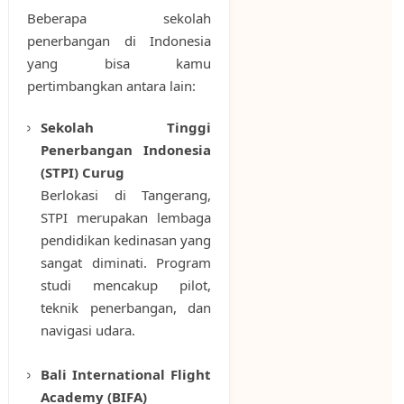
Beberapa sekolah
penerbangan di Indonesia
yang bisa kamu
pertimbangkan antara lain:
Sekolah Tinggi
Penerbangan Indonesia
(STPI) Curug
Berlokasi di Tangerang,
STPI merupakan lembaga
pendidikan kedinasan yang
sangat diminati. Program
studi mencakup pilot,
teknik penerbangan, dan
navigasi udara.
Bali International Flight
Academy (BIFA)