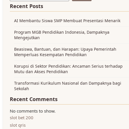
Recent Posts
AI Membantu Siswa SMP Membuat Presentasi Menarik
Program MGB Pendidikan Indonesia, Dampaknya
Mengejutkan
Beasiswa, Bantuan, dan Harapan: Upaya Pemerintah
Memperluas Kesempatan Pendidikan
Korupsi di Sektor Pendidikan: Ancaman Serius terhadap
Mutu dan Akses Pendidikan
Transformasi Kurikulum Nasional dan Dampaknya bagi
Sekolah
Recent Comments
No comments to show.
slot bet 200
slot qris