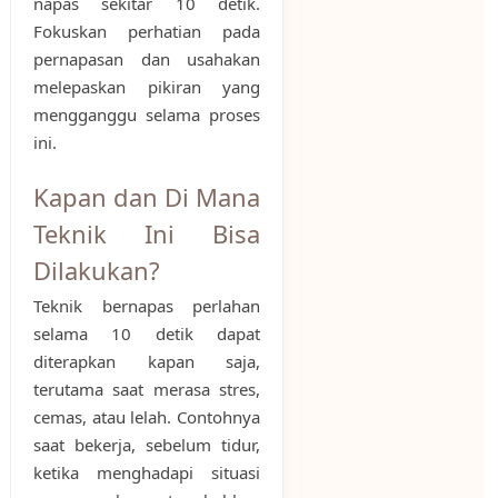
napas sekitar 10 detik.
Fokuskan perhatian pada
pernapasan dan usahakan
melepaskan pikiran yang
mengganggu selama proses
ini.
Kapan dan Di Mana
Teknik Ini Bisa
Dilakukan?
Teknik bernapas perlahan
selama 10 detik dapat
diterapkan kapan saja,
terutama saat merasa stres,
cemas, atau lelah. Contohnya
saat bekerja, sebelum tidur,
ketika menghadapi situasi