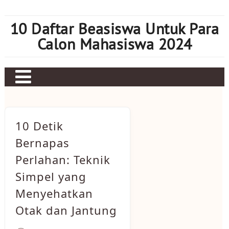
Skip
to
10 Daftar Beasiswa Untuk Para
content
Calon Mahasiswa 2024
Home
Sbobet
10 Detik
Judi bola
Bernapas
Perlahan: Teknik
Mahjong Ways 2
Simpel yang
Slot Kamboja
Menyehatkan
Slot Thailand
Otak dan Jantung