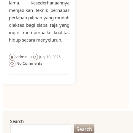
lama. Kesederhanaannya
menjadikan teknik bernapas
perlahan pilihan yang mudah
diakses bagi siapa saja yang
ingin memperbaiki kualitas
hidup secara menyeluruh.
admin
July 19, 2025
No Comments
Search
Search