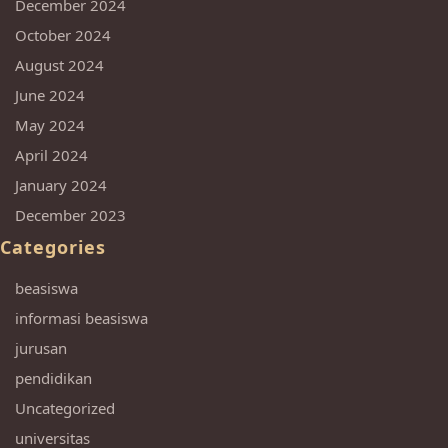
December 2024
October 2024
August 2024
June 2024
May 2024
April 2024
January 2024
December 2023
Categories
beasiswa
informasi beasiswa
jurusan
pendidikan
Uncategorized
universitas