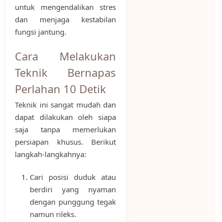
untuk mengendalikan stres
dan menjaga kestabilan
fungsi jantung.
Cara Melakukan
Teknik Bernapas
Perlahan 10 Detik
Teknik ini sangat mudah dan
dapat dilakukan oleh siapa
saja tanpa memerlukan
persiapan khusus. Berikut
langkah-langkahnya:
Cari posisi duduk atau
berdiri yang nyaman
dengan punggung tegak
namun rileks.