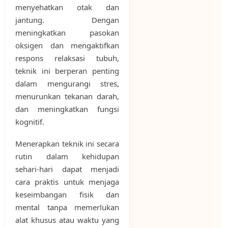
menyehatkan otak dan
jantung. Dengan
meningkatkan pasokan
oksigen dan mengaktifkan
respons relaksasi tubuh,
teknik ini berperan penting
dalam mengurangi stres,
menurunkan tekanan darah,
dan meningkatkan fungsi
kognitif.
Menerapkan teknik ini secara
rutin dalam kehidupan
sehari-hari dapat menjadi
cara praktis untuk menjaga
keseimbangan fisik dan
mental tanpa memerlukan
alat khusus atau waktu yang