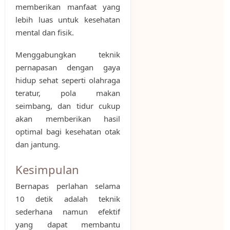
memberikan manfaat yang
lebih luas untuk kesehatan
mental dan fisik.
Menggabungkan teknik
pernapasan dengan gaya
hidup sehat seperti olahraga
teratur, pola makan
seimbang, dan tidur cukup
akan memberikan hasil
optimal bagi kesehatan otak
dan jantung.
Kesimpulan
Bernapas perlahan selama
10 detik adalah teknik
sederhana namun efektif
yang dapat membantu