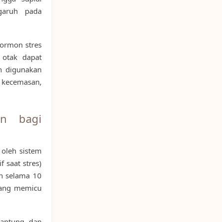
garuh pada
ormon stres
, otak dapat
ah digunakan
 kecemasan,
an bagi
 oleh sistem
f saat stres)
an selama 10
yang memicu
jantung dan