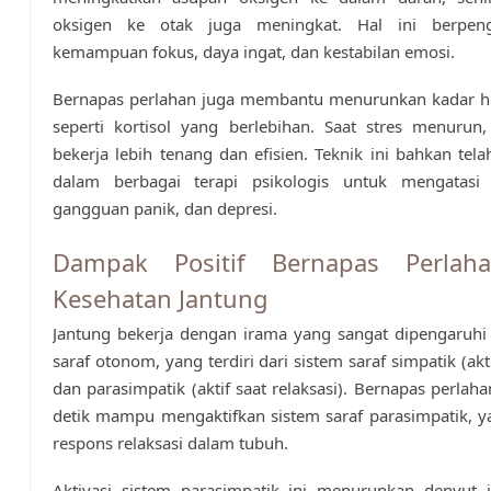
oksigen ke otak juga meningkat. Hal ini berpen
kemampuan fokus, daya ingat, dan kestabilan emosi.
Bernapas perlahan juga membantu menurunkan kadar h
seperti kortisol yang berlebihan. Saat stres menurun
bekerja lebih tenang dan efisien. Teknik ini bahkan tel
dalam berbagai terapi psikologis untuk mengatasi
gangguan panik, dan depresi.
Dampak Positif Bernapas Perlah
Kesehatan Jantung
Jantung bekerja dengan irama yang sangat dipengaruhi
saraf otonom, yang terdiri dari sistem saraf simpatik (akti
dan parasimpatik (aktif saat relaksasi). Bernapas perlah
detik mampu mengaktifkan sistem saraf parasimpatik, 
respons relaksasi dalam tubuh.
Aktivasi sistem parasimpatik ini menurunkan denyut 