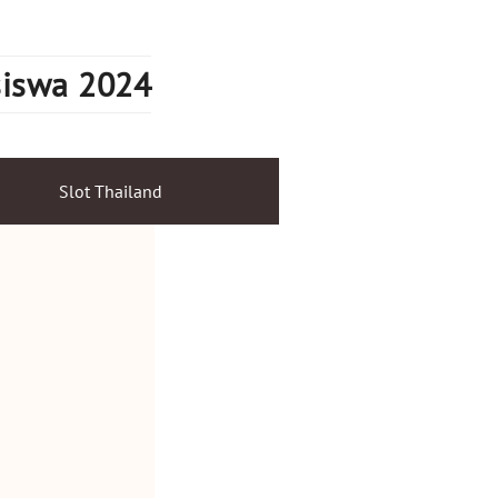
siswa 2024
Slot Thailand