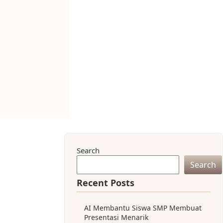
Search
Search
Recent Posts
AI Membantu Siswa SMP Membuat
Presentasi Menarik