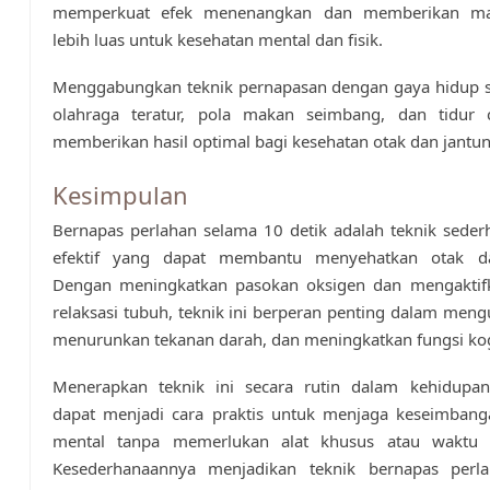
memperkuat efek menenangkan dan memberikan ma
lebih luas untuk kesehatan mental dan fisik.
Menggabungkan teknik pernapasan dengan gaya hidup se
olahraga teratur, pola makan seimbang, dan tidur
memberikan hasil optimal bagi kesehatan otak dan jantun
Kesimpulan
Bernapas perlahan selama 10 detik adalah teknik sede
efektif yang dapat membantu menyehatkan otak da
Dengan meningkatkan pasokan oksigen dan mengaktif
relaksasi tubuh, teknik ini berperan penting dalam mengu
menurunkan tekanan darah, dan meningkatkan fungsi kogn
Menerapkan teknik ini secara rutin dalam kehidupan 
dapat menjadi cara praktis untuk menjaga keseimbanga
mental tanpa memerlukan alat khusus atau waktu 
Kesederhanaannya menjadikan teknik bernapas perla