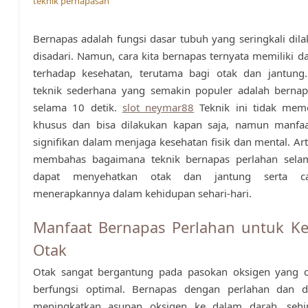
teknik pernapasan
Bernapas adalah fungsi dasar tubuh yang seringkali dil
disadari. Namun, cara kita bernapas ternyata memiliki 
terhadap kesehatan, terutama bagi otak dan jantung.
teknik sederhana yang semakin populer adalah bernap
selama 10 detik.
slot neymar88
Teknik ini tidak meme
khusus dan bisa dilakukan kapan saja, namun manfa
signifikan dalam menjaga kesehatan fisik dan mental. Arti
membahas bagaimana teknik bernapas perlahan sela
dapat menyehatkan otak dan jantung serta ca
menerapkannya dalam kehidupan sehari-hari.
Manfaat Bernapas Perlahan untuk K
Otak
Otak sangat bergantung pada pasokan oksigen yang 
berfungsi optimal. Bernapas dengan perlahan dan 
meningkatkan asupan oksigen ke dalam darah, sehi