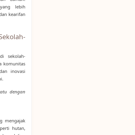
yang lebih
dan kearifan
ekolah-
i sekolah-
ga komunitas
dan inovasi
i.
yatu dengan
g mengajak
perti hutan,