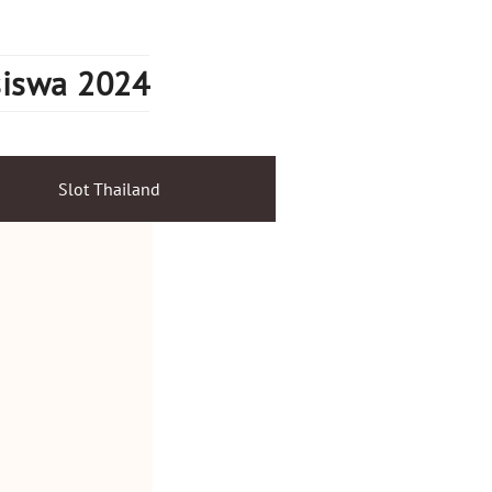
siswa 2024
Slot Thailand