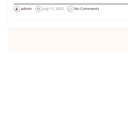
admin
July 11, 2025
No Comments