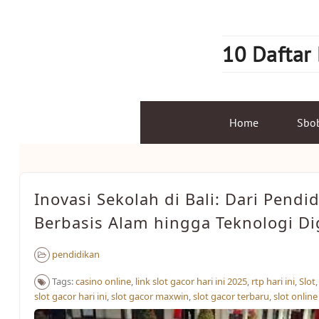
Skip
to
content
10 Daftar
Home
Sbo
Inovasi Sekolah di Bali: Dari Pendi
Berbasis Alam hingga Teknologi Dig
pendidikan
Tags:
casino online
,
link slot gacor hari ini 2025
,
rtp hari ini
,
Slot
slot gacor hari ini
,
slot gacor maxwin
,
slot gacor terbaru
,
slot online