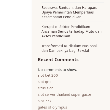
Beasiswa, Bantuan, dan Harapan:
Upaya Pemerintah Memperluas
Kesempatan Pendidikan
Korupsi di Sektor Pendidikan:
Ancaman Serius terhadap Mutu dan
Akses Pendidikan
Transformasi Kurikulum Nasional
dan Dampaknya bagi Sekolah
Recent Comments
No comments to show.
slot bet 200
slot qris
situs slot
slot server thailand super gacor
slot 777
gates of olympus