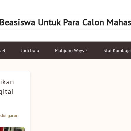
 Beasiswa Untuk Para Calon Maha
bet
Judi bola
Mahjong Ways 2
Slot Kamboja
dikan
ital
,
slot gacor
,