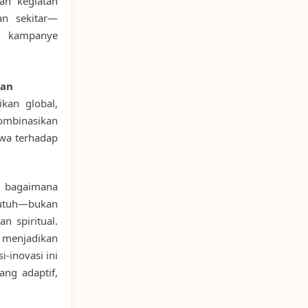
an kegiatan
n sekitar—
an kampanye
ran
kan global,
ombinasikan
swa terhadap
a bagaimana
utuh—bukan
n spiritual.
 menjadikan
i-inovasi ini
ng adaptif,