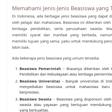
Memahami Jenis-Jenis Beasiswa yang 
Di Indonesia, ada berbagai jenis beasiswa yang dapat 
oleh pelajar dan mahasiswa. Beasiswa ini diberikan oleh
lembaga pendidikan, serta perusahaan swasta. Ma
memiliki syarat dan manfaat yang berbeda, namu
memiliki tujuan yang sama, yaitu untuk mendukung pen
lebih baik.
Ada beberapa jenis beasiswa yang umum tersedia:
Beasiswa Pemerintah
– Biasanya diberikan oleh 
Pendidikan dan Kebudayaan atau lembaga pemerintah
Beasiswa Universitas
– Banyak universitas di Ind
menyediakan beasiswa untuk mahasiswa baru
berprestasi.
Beasiswa Swasta
– Beasiswa yang disponsori oleh
swasta atau yayasan yang bertujuan mendukung
yang berkualitas.