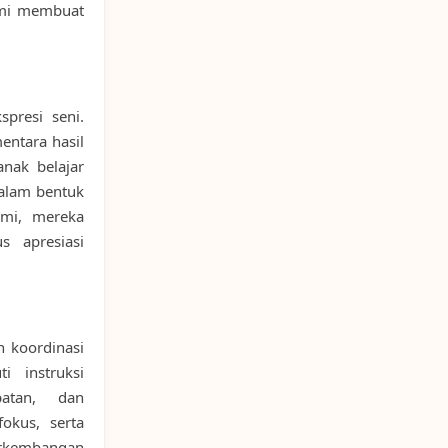
gami membuat
presi seni.
entara hasil
anak belajar
dalam bentuk
ami, mereka
s apresiasi
n koordinasi
i instruksi
atan, dan
fokus, serta
erkembangan