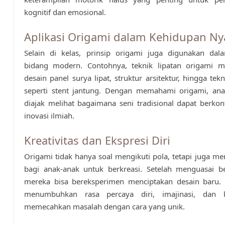
kognitif dan emosional.
Aplikasi Origami dalam Kehidupan Ny
Selain di kelas, prinsip origami juga digunakan dal
bidang modern. Contohnya, teknik lipatan origami me
desain panel surya lipat, struktur arsitektur, hingga tek
seperti stent jantung. Dengan memahami origami, ana
diajak melihat bagaimana seni tradisional dapat berkon
inovasi ilmiah.
Kreativitas dan Ekspresi Diri
Origami tidak hanya soal mengikuti pola, tetapi juga m
bagi anak-anak untuk berkreasi. Setelah menguasai be
mereka bisa bereksperimen menciptakan desain baru. A
menumbuhkan rasa percaya diri, imajinasi, dan
memecahkan masalah dengan cara yang unik.