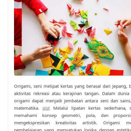
Origami, seni melipat kertas yang berasal dari Jepang,
aktivitas rekreasi atau kerajinan tangan. Dalam dunia
origami dapat menjadi jembatan antara seni dan sains
matematika.
slot
Melalui lipatan kertas sederhana, 
memahami konsep geometri, pola, dan proporsi,
mengekspresikan kreativitas artistik. Origami m
pembelajaran yang menyatukan logika dengan esteti