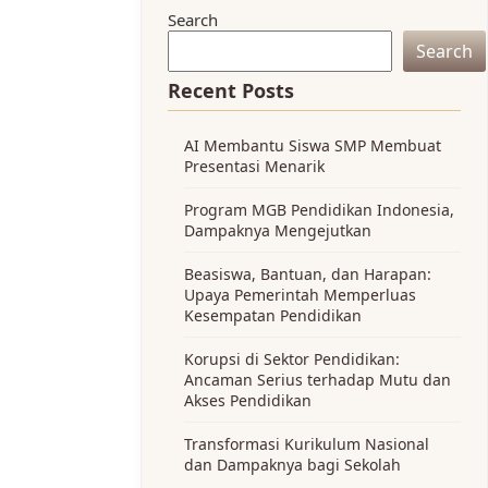
Search
Search
Recent Posts
AI Membantu Siswa SMP Membuat
Presentasi Menarik
Program MGB Pendidikan Indonesia,
Dampaknya Mengejutkan
Beasiswa, Bantuan, dan Harapan:
Upaya Pemerintah Memperluas
Kesempatan Pendidikan
Korupsi di Sektor Pendidikan:
Ancaman Serius terhadap Mutu dan
Akses Pendidikan
Transformasi Kurikulum Nasional
dan Dampaknya bagi Sekolah