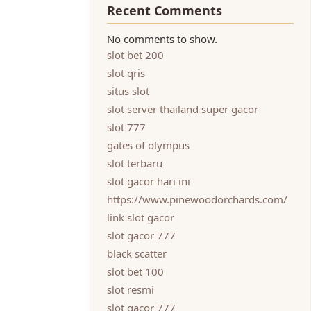
Recent Comments
No comments to show.
slot bet 200
slot qris
situs slot
slot server thailand super gacor
slot 777
gates of olympus
slot terbaru
slot gacor hari ini
https://www.pinewoodorchards.com/
link slot gacor
slot gacor 777
black scatter
slot bet 100
slot resmi
slot gacor 777