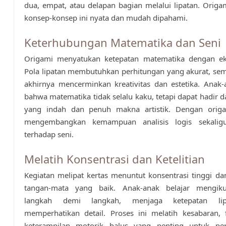
dua, empat, atau delapan bagian melalui lipatan. Ori
konsep-konsep ini nyata dan mudah dipahami.
Keterhubungan Matematika dan Seni
Origami menyatukan ketepatan matematika dengan eks
Pola lipatan membutuhkan perhitungan yang akurat, sem
akhirnya mencerminkan kreativitas dan estetika. Anak-
bahwa matematika tidak selalu kaku, tetapi dapat hadir 
yang indah dan penuh makna artistik. Dengan orig
mengembangkan kemampuan analisis logis sekaligu
terhadap seni.
Melatih Konsentrasi dan Ketelitian
Kegiatan melipat kertas menuntut konsentrasi tinggi da
tangan-mata yang baik. Anak-anak belajar mengikut
langkah demi langkah, menjaga ketepatan lip
memperhatikan detail. Proses ini melatih kesabaran, 
keterampilan motorik halus yang penting untuk p