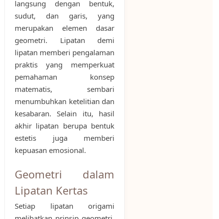
langsung dengan bentuk,
sudut, dan garis, yang
merupakan elemen dasar
geometri. Lipatan demi
lipatan memberi pengalaman
praktis yang memperkuat
pemahaman konsep
matematis, sembari
menumbuhkan ketelitian dan
kesabaran. Selain itu, hasil
akhir lipatan berupa bentuk
estetis juga memberi
kepuasan emosional.
Geometri dalam
Lipatan Kertas
Setiap lipatan origami
melibatkan prinsip geometri.