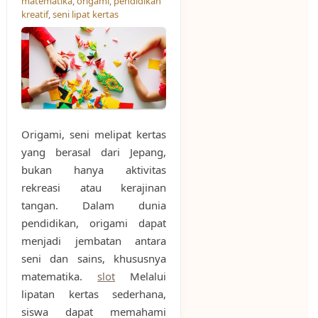
matematika
,
origami
,
pendidikan
kreatif
,
seni lipat kertas
Origami, seni melipat kertas
yang berasal dari Jepang,
bukan hanya aktivitas
rekreasi atau kerajinan
tangan. Dalam dunia
pendidikan, origami dapat
menjadi jembatan antara
seni dan sains, khususnya
matematika.
slot
Melalui
lipatan kertas sederhana,
siswa dapat memahami