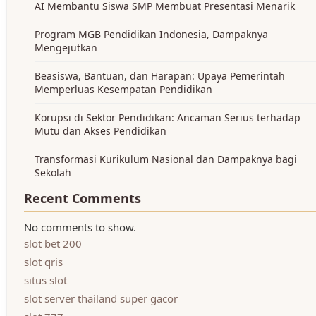
AI Membantu Siswa SMP Membuat Presentasi Menarik
Program MGB Pendidikan Indonesia, Dampaknya
Mengejutkan
Beasiswa, Bantuan, dan Harapan: Upaya Pemerintah
Memperluas Kesempatan Pendidikan
Korupsi di Sektor Pendidikan: Ancaman Serius terhadap
Mutu dan Akses Pendidikan
Transformasi Kurikulum Nasional dan Dampaknya bagi
Sekolah
Recent Comments
No comments to show.
slot bet 200
slot qris
situs slot
slot server thailand super gacor