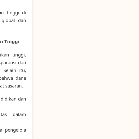
n tinggi di
 global dan
n Tinggi
kan tinggi,
sparansi dan
 Selain itu,
 bahwa dana
at sasaran.
ndidikan dan
itas dalam
ra pengelola