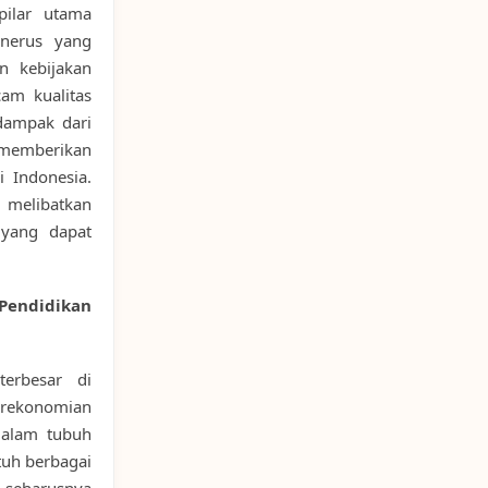
pilar utama
nerus yang
an kebijakan
am kualitas
 dampak dari
 memberikan
i Indonesia.
 melibatkan
 yang dapat
 Pendidikan
erbesar di
perekonomian
 dalam tubuh
tuh berbagai
g seharusnya