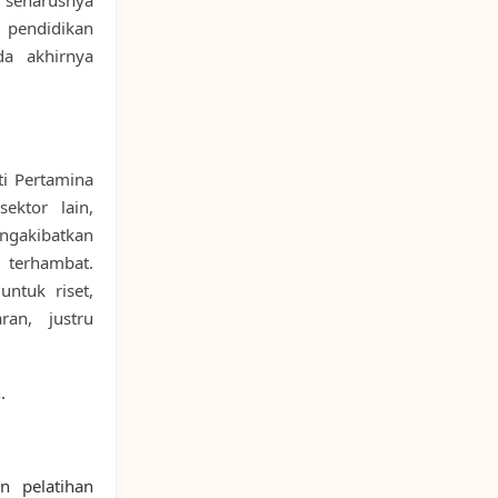
pendidikan
da akhirnya
ti Pertamina
ektor lain,
engakibatkan
u terhambat.
ntuk riset,
ran, justru
.
 pelatihan