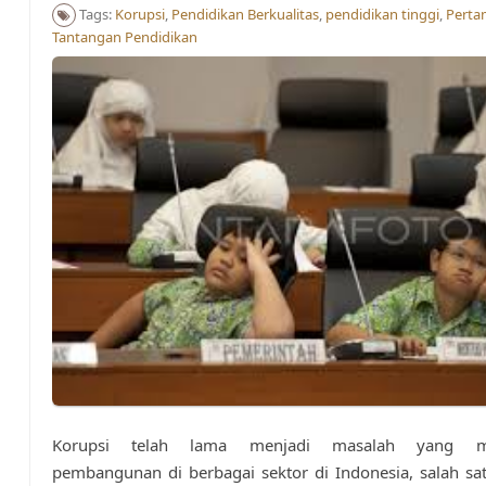
Tags:
Korupsi
,
Pendidikan Berkualitas
,
pendidikan tinggi
,
Perta
Tantangan Pendidikan
Korupsi telah lama menjadi masalah yang m
pembangunan di berbagai sektor di Indonesia, salah sa