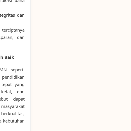
lokasi dana
tegritas dan
terciptanya
sparan, dan
h Baik
MN seperti
 pendidikan
 tepat yang
 ketat, dan
ebut dapat
 masyarakat
berkualitas,
a kebutuhan