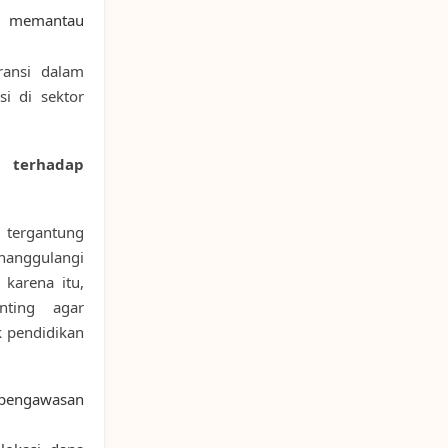
k memantau
ransi dalam
i di sektor
terhadap
 tergantung
nanggulangi
 karena itu,
nting agar
k pendidikan
pengawasan