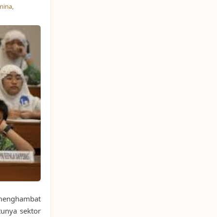
mina
,
enghambat
tunya sektor