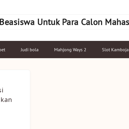
 Beasiswa Untuk Para Calon Maha
bet
Judi bola
Mahjong Ways 2
Slot Kamboja
si
ikan