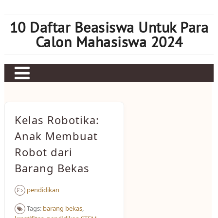
Skip
to
10 Daftar Beasiswa Untuk Para
content
Calon Mahasiswa 2024
Home
Sbobet
Kelas Robotika:
Judi bola
Anak Membuat
Robot dari
Mahjong Ways 2
Barang Bekas
Slot Kamboja
Slot Thailand
pendidikan
Tags:
barang bekas
,