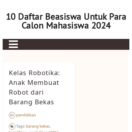
Skip
to
10 Daftar Beasiswa Untuk Para
content
Calon Mahasiswa 2024
Home
Sbobet
Kelas Robotika:
Judi bola
Anak Membuat
Robot dari
Mahjong Ways 2
Barang Bekas
Slot Kamboja
Slot Thailand
pendidikan
Tags:
barang bekas
,