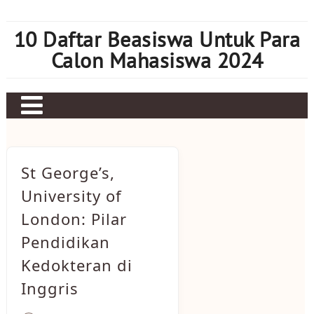
Skip
to
10 Daftar Beasiswa Untuk Para
content
Calon Mahasiswa 2024
Home
Sbobet
St George’s,
Judi bola
University of
London: Pilar
Mahjong Ways 2
Pendidikan
Slot Kamboja
Kedokteran di
Slot Thailand
Inggris