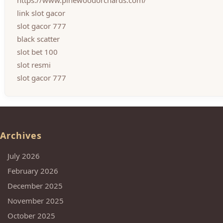
https://www.pinewoodorchards.com/
link slot gacor
slot gacor 777
black scatter
slot bet 100
slot resmi
slot gacor 777
Archives
July 2026
February 2026
December 2025
November 2025
October 2025