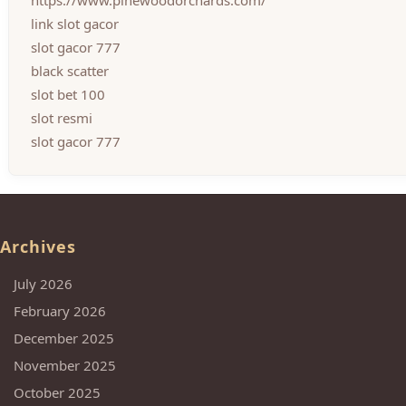
https://www.pinewoodorchards.com/
link slot gacor
slot gacor 777
black scatter
slot bet 100
slot resmi
slot gacor 777
Archives
July 2026
February 2026
December 2025
November 2025
October 2025