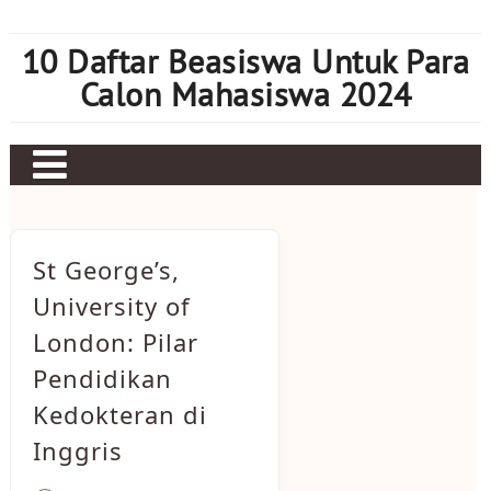
Skip
to
10 Daftar Beasiswa Untuk Para
content
Calon Mahasiswa 2024
Home
Sbobet
St George’s,
Judi bola
University of
London: Pilar
Mahjong Ways 2
Pendidikan
Slot Kamboja
Kedokteran di
Slot Thailand
Inggris