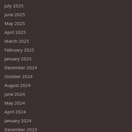
July 2025
June 2025
May 2025
April 2025
March 2025
February 2025
January 2025
December 2024
October 2024
August 2024
June 2024
May 2024
April 2024
January 2024
December 2023