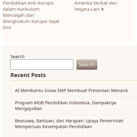
Pendidikan Anti-Korupsi
Amerika Serikat dan
dalam Kurikulum:
Negara Lain
Mencegah dan
Menghukum Korupsi Sejak
Dini
Search
Search
Recent Posts
AI Membantu Siswa SMP Membuat Presentasi Menarik
Program MGB Pendidikan Indonesia, Dampaknya
Mengejutkan
Beasiswa, Bantuan, dan Harapan: Upaya Pemerintah
Memperluas Kesempatan Pendidikan