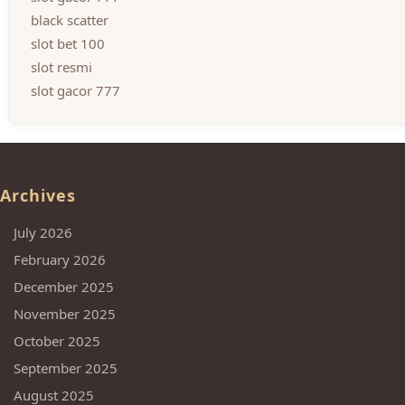
black scatter
slot bet 100
slot resmi
slot gacor 777
Archives
July 2026
February 2026
December 2025
November 2025
October 2025
September 2025
August 2025