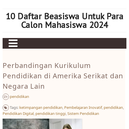
Skip
to
10 Daftar Beasiswa Untuk Para
content
Calon Mahasiswa 2024
Home
Perbandingan Kurikulum
Sbobet
Pendidikan di Amerika Serikat dan
Judi bola
Negara Lain
Mahjong Ways 2
pendidikan
Slot Kamboja
Tags:
ketimpangan pendidikan
,
Pembelajaran Inovatif
,
pendidikan
,
Slot Thailand
Pendidikan Digital
,
pendidikan tinggi
,
Sistem Pendidikan