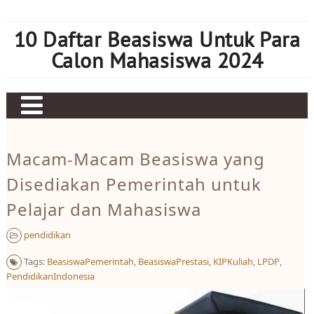
Skip
to
10 Daftar Beasiswa Untuk Para
content
Calon Mahasiswa 2024
Home
Macam-Macam Beasiswa yang
Sbobet
Disediakan Pemerintah untuk
Judi bola
Pelajar dan Mahasiswa
Mahjong Ways 2
pendidikan
Slot Kamboja
Tags:
BeasiswaPemerintah
,
BeasiswaPrestasi
,
KIPKuliah
,
LPDP
,
Slot Thailand
PendidikanIndonesia