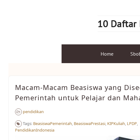
Skip
to
content
10 Daftar
Home
Sbo
Macam-Macam Beasiswa yang Dise
Pemerintah untuk Pelajar dan Mah
pendidikan
Tags:
BeasiswaPemerintah
,
BeasiswaPrestasi
,
KIPKuliah
,
LPDP
,
PendidikanIndonesia