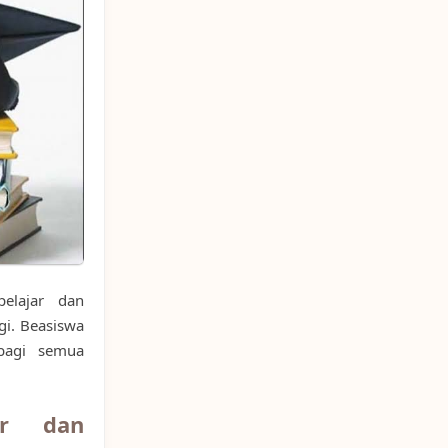
elajar dan
gi. Beasiswa
bagi semua
ar dan