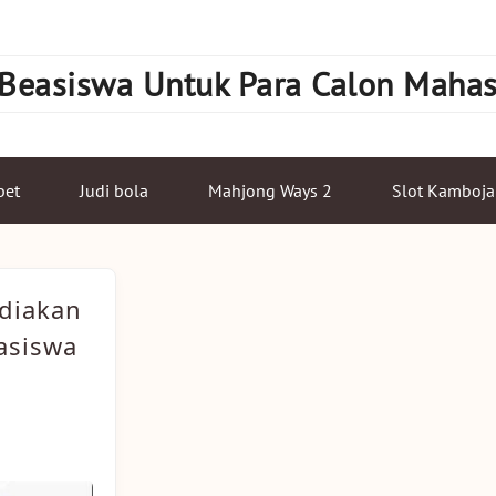
 Beasiswa Untuk Para Calon Maha
bet
Judi bola
Mahjong Ways 2
Slot Kamboja
diakan
asiswa