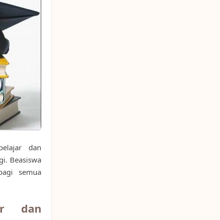
elajar dan
gi. Beasiswa
bagi semua
ar dan