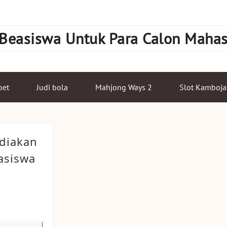
 Beasiswa Untuk Para Calon Maha
bet
Judi bola
Mahjong Ways 2
Slot Kamboja
diakan
asiswa