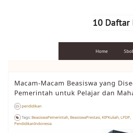
Skip
to
content
10 Daftar
Home
Sbo
Macam-Macam Beasiswa yang Dise
Pemerintah untuk Pelajar dan Mah
pendidikan
Tags:
BeasiswaPemerintah
,
BeasiswaPrestasi
,
KIPKuliah
,
LPDP
,
PendidikanIndonesia