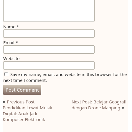
Name
*
Email
*
Website
Save my name, email, and website in this browser for the
next time I comment.
Post
Previous Post:
Next Post: Belajar Geografi
navigation
Pendidikan Lewat Musik
dengan Drone Mapping
Digital: Anak Jadi
Komposer Elektronik