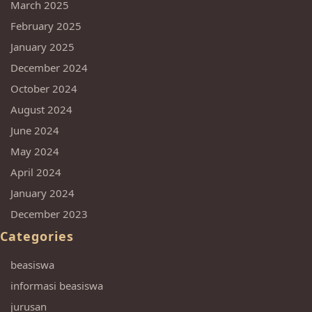
March 2025
February 2025
January 2025
December 2024
October 2024
August 2024
June 2024
May 2024
April 2024
January 2024
December 2023
Categories
beasiswa
informasi beasiswa
jurusan