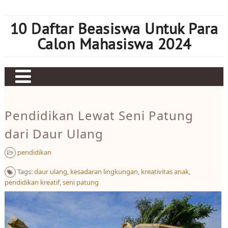
Skip
to
10 Daftar Beasiswa Untuk Para
content
Calon Mahasiswa 2024
Home
Pendidikan Lewat Seni Patung
Sbobet
dari Daur Ulang
Judi bola
pendidikan
Mahjong Ways 2
Tags:
daur ulang
,
kesadaran lingkungan
,
kreativitas anak
,
Slot Kamboja
pendidikan kreatif
,
seni patung
Slot Thailand