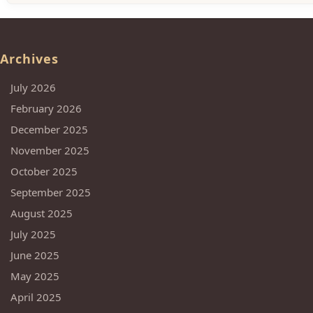
Archives
July 2026
February 2026
December 2025
November 2025
October 2025
September 2025
August 2025
July 2025
June 2025
May 2025
April 2025