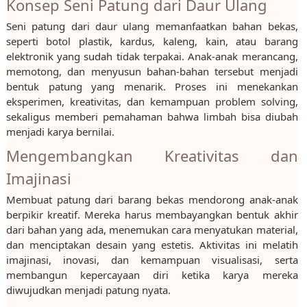
Konsep Seni Patung dari Daur Ulang
Seni patung dari daur ulang memanfaatkan bahan bekas,
seperti botol plastik, kardus, kaleng, kain, atau barang
elektronik yang sudah tidak terpakai. Anak-anak merancang,
memotong, dan menyusun bahan-bahan tersebut menjadi
bentuk patung yang menarik. Proses ini menekankan
eksperimen, kreativitas, dan kemampuan problem solving,
sekaligus memberi pemahaman bahwa limbah bisa diubah
menjadi karya bernilai.
Mengembangkan Kreativitas dan
Imajinasi
Membuat patung dari barang bekas mendorong anak-anak
berpikir kreatif. Mereka harus membayangkan bentuk akhir
dari bahan yang ada, menemukan cara menyatukan material,
dan menciptakan desain yang estetis. Aktivitas ini melatih
imajinasi, inovasi, dan kemampuan visualisasi, serta
membangun kepercayaan diri ketika karya mereka
diwujudkan menjadi patung nyata.