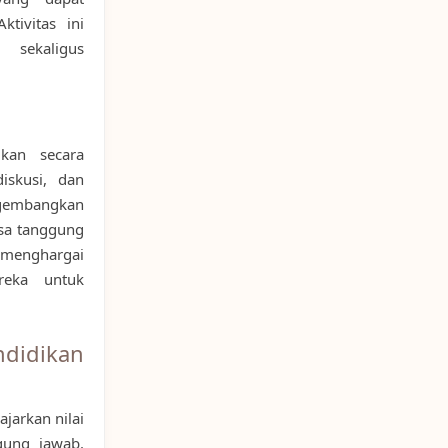
tivitas ini
sekaligus
ukan secara
iskusi, dan
embangkan
asa tanggung
r menghargai
reka untuk
idikan
ajarkan nilai
ggung jawab.