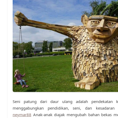
Seni patung dari daur ulang adalah pendekatan k
menggabungkan pendidikan, seni, dan kesadaran l
neymar88
Anak-anak diajak mengubah bahan bekas me