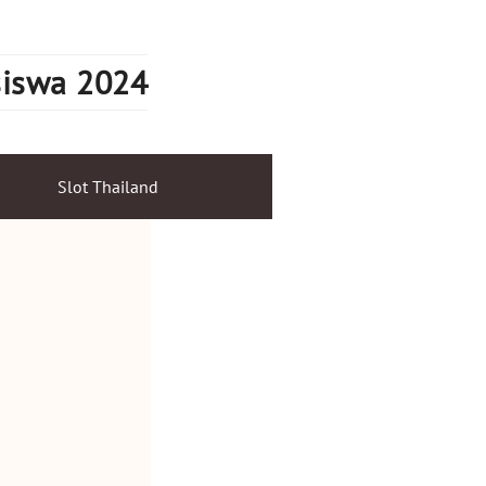
siswa 2024
Slot Thailand