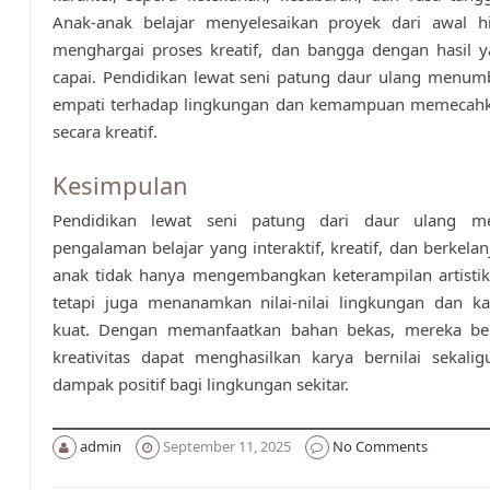
Anak-anak belajar menyelesaikan proyek dari awal hi
menghargai proses kreatif, dan bangga dengan hasil 
capai. Pendidikan lewat seni patung daur ulang menum
empati terhadap lingkungan dan kemampuan memecah
secara kreatif.
Kesimpulan
Pendidikan lewat seni patung dari daur ulang me
pengalaman belajar yang interaktif, kreatif, dan berkelan
anak tidak hanya mengembangkan keterampilan artistik
tetapi juga menanamkan nilai-nilai lingkungan dan ka
kuat. Dengan memanfaatkan bahan bekas, mereka be
kreativitas dapat menghasilkan karya bernilai sekali
dampak positif bagi lingkungan sekitar.
admin
September 11, 2025
No Comments