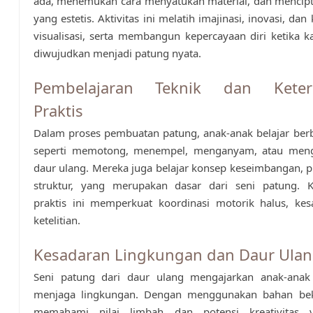
ada, menemukan cara menyatukan material, dan mencipt
yang estetis. Aktivitas ini melatih imajinasi, inovasi, d
visualisasi, serta membangun kepercayaan diri ketika 
diwujudkan menjadi patung nyata.
Pembelajaran Teknik dan Keter
Praktis
Dalam proses pembuatan patung, anak-anak belajar berb
seperti memotong, menempel, menganyam, atau men
daur ulang. Mereka juga belajar konsep keseimbangan, p
struktur, yang merupakan dasar dari seni patung. K
praktis ini memperkuat koordinasi motorik halus, kes
ketelitian.
Kesadaran Lingkungan dan Daur Ula
Seni patung dari daur ulang mengajarkan anak-anak
menjaga lingkungan. Dengan menggunakan bahan be
memahami nilai limbah dan potensi kreativitas 