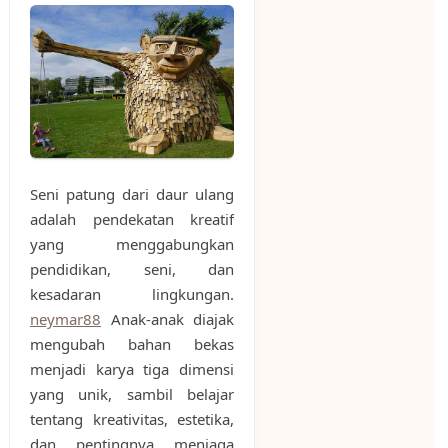
Seni patung dari daur ulang
adalah pendekatan kreatif
yang menggabungkan
pendidikan, seni, dan
kesadaran lingkungan.
neymar88
Anak-anak diajak
mengubah bahan bekas
menjadi karya tiga dimensi
yang unik, sambil belajar
tentang kreativitas, estetika,
dan pentingnya menjaga