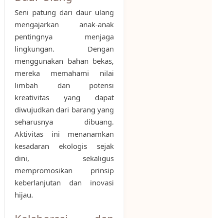
Seni patung dari daur ulang
mengajarkan anak-anak
pentingnya menjaga
lingkungan. Dengan
menggunakan bahan bekas,
mereka memahami nilai
limbah dan potensi
kreativitas yang dapat
diwujudkan dari barang yang
seharusnya dibuang.
Aktivitas ini menanamkan
kesadaran ekologis sejak
dini, sekaligus
mempromosikan prinsip
keberlanjutan dan inovasi
hijau.