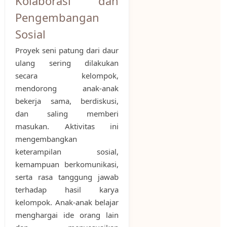
Kolaborasi dan
Pengembangan
Sosial
Proyek seni patung dari daur
ulang sering dilakukan
secara kelompok,
mendorong anak-anak
bekerja sama, berdiskusi,
dan saling memberi
masukan. Aktivitas ini
mengembangkan
keterampilan sosial,
kemampuan berkomunikasi,
serta rasa tanggung jawab
terhadap hasil karya
kelompok. Anak-anak belajar
menghargai ide orang lain