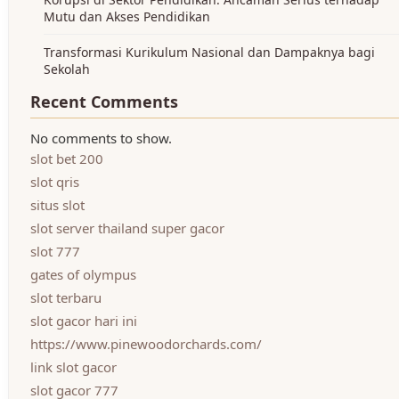
Mutu dan Akses Pendidikan
Transformasi Kurikulum Nasional dan Dampaknya bagi
Sekolah
Recent Comments
No comments to show.
slot bet 200
slot qris
situs slot
slot server thailand super gacor
slot 777
gates of olympus
slot terbaru
slot gacor hari ini
https://www.pinewoodorchards.com/
link slot gacor
slot gacor 777