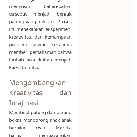
menyusun bahan-bahan
tersebut menjadi bentuk
patung yang menarik. Proses
ini menekankan eksperimen,
kreativitas, dan kemampuan
problem solving, sekaligus
memberi pemahaman bahwa
limbah bisa diubah menjadi
karya bernilai.
Mengembangkan
Kreativitas dan
Imajinasi
Membuat patung dari barang
bekas mendorong anak-anak
berpikir kreatif. Mereka
harus membayangkan