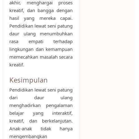
akhir, menghargai proses
kreatif, dan bangga dengan
hasil yang mereka capai.
Pendidikan lewat seni patung
daur ulang menumbuhkan
rasa empati terhadap
lingkungan dan kemampuan
memecahkan masalah secara
kreatif.
Kesimpulan
Pendidikan lewat seni patung
dari daur ulang
menghadirkan pengalaman
belajar yang interaktif,
kreatif, dan berkelanjutan.
Anak-anak tidak hanya
mengembangkan