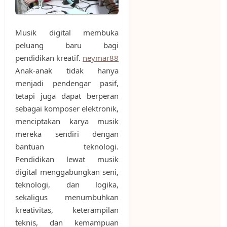
Musik digital membuka
peluang baru bagi
pendidikan kreatif.
neymar88
Anak-anak tidak hanya
menjadi pendengar pasif,
tetapi juga dapat berperan
sebagai komposer elektronik,
menciptakan karya musik
mereka sendiri dengan
bantuan teknologi.
Pendidikan lewat musik
digital menggabungkan seni,
teknologi, dan logika,
sekaligus menumbuhkan
kreativitas, keterampilan
teknis, dan kemampuan