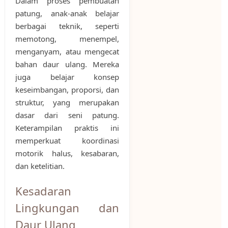
Dalam proses pembuatan
patung, anak-anak belajar
berbagai teknik, seperti
memotong, menempel,
menganyam, atau mengecat
bahan daur ulang. Mereka
juga belajar konsep
keseimbangan, proporsi, dan
struktur, yang merupakan
dasar dari seni patung.
Keterampilan praktis ini
memperkuat koordinasi
motorik halus, kesabaran,
dan ketelitian.
Kesadaran
Lingkungan dan
Daur Ulang