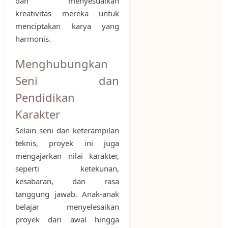
dan menyesuaikan
kreativitas mereka untuk
menciptakan karya yang
harmonis.
Menghubungkan
Seni dan
Pendidikan
Karakter
Selain seni dan keterampilan
teknis, proyek ini juga
mengajarkan nilai karakter,
seperti ketekunan,
kesabaran, dan rasa
tanggung jawab. Anak-anak
belajar menyelesaikan
proyek dari awal hingga