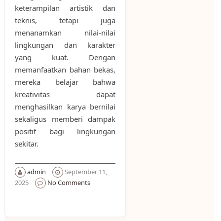
keterampilan artistik dan
teknis, tetapi juga
menanamkan nilai-nilai
lingkungan dan karakter
yang kuat. Dengan
memanfaatkan bahan bekas,
mereka belajar bahwa
kreativitas dapat
menghasilkan karya bernilai
sekaligus memberi dampak
positif bagi lingkungan
sekitar.
admin
September 11,
2025
No Comments