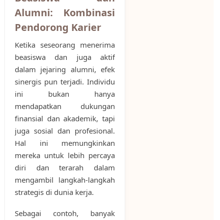
Alumni: Kombinasi
Pendorong Karier
Ketika seseorang menerima
beasiswa dan juga aktif
dalam jejaring alumni, efek
sinergis pun terjadi. Individu
ini bukan hanya
mendapatkan dukungan
finansial dan akademik, tapi
juga sosial dan profesional.
Hal ini memungkinkan
mereka untuk lebih percaya
diri dan terarah dalam
mengambil langkah-langkah
strategis di dunia kerja.
Sebagai contoh, banyak