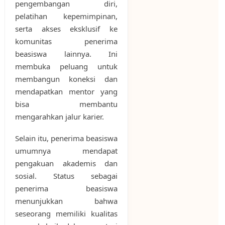
pengembangan diri,
pelatihan kepemimpinan,
serta akses eksklusif ke
komunitas penerima
beasiswa lainnya. Ini
membuka peluang untuk
membangun koneksi dan
mendapatkan mentor yang
bisa membantu
mengarahkan jalur karier.
Selain itu, penerima beasiswa
umumnya mendapat
pengakuan akademis dan
sosial. Status sebagai
penerima beasiswa
menunjukkan bahwa
seseorang memiliki kualitas