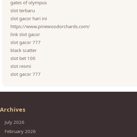
gates of olympus
slot terbaru
slot gacor hari ini
https://www.pinewoodorchards.com/
link slot gacor
slot gacor 777
black scatter
slot bet 100
slot resmi
slot gacor 777
Archives
July 2026
February 2026