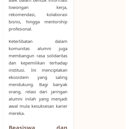
Baik dalam bentuk informasi
lowongan kerja,
rekomendasi, kolaborasi
bisnis, hingga mentorship
profesional.
Keterlibatan dalam
komunitas alumni juga
membangun rasa solidaritas
dan kepemilikan terhadap
institusi. Ini menciptakan
ekosistem yang saling
mendukung. Bagi banyak
orang, relasi dari jaringan
alumni inilah yang menjadi
awal mula kesuksesan karier
mereka.
Beasiswa dan