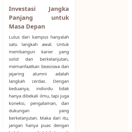
Investasi Jangka
Panjang untuk
Masa Depan
Lulus dari kampus hanyalah
satu langkah awal. Untuk
membangun karier yang
solid dan berkelanjutan,
memanfaatkan beasiswa dan
jejaring alumni adalah
langkah cerdas. Dengan
keduanya, individu tidak
hanya dibekali ilmu, tapi juga
koneksi, pengalaman, dan
dukungan yang
berkelanjutan. Maka dari itu,
jangan hanya puas dengan