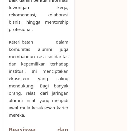
Baik dalam bentuk informasi
lowongan kerja,
rekomendasi, kolaborasi
bisnis, hingga mentorship
profesional.
Keterlibatan dalam
komunitas alumni juga
membangun rasa solidaritas
dan kepemilikan terhadap
institusi. Ini menciptakan
ekosistem yang saling
mendukung. Bagi banyak
orang, relasi dari jaringan
alumni inilah yang menjadi
awal mula kesuksesan karier
mereka.
Beasiswa dan