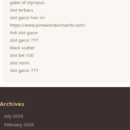
gates of olympus
slot terbaru
slot gacor hari ini
https://www.pinewoodorchards.com/
link slot gacor
slot gacor 777
black scatter
slot bet 100
slot resmi
slot gacor 777
Archives
July 2026
February 2026