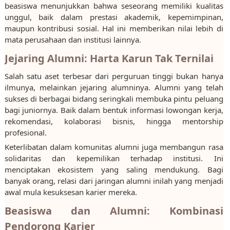
beasiswa menunjukkan bahwa seseorang memiliki kualitas
unggul, baik dalam prestasi akademik, kepemimpinan,
maupun kontribusi sosial. Hal ini memberikan nilai lebih di
mata perusahaan dan institusi lainnya.
Jejaring Alumni: Harta Karun Tak Ternilai
Salah satu aset terbesar dari perguruan tinggi bukan hanya
ilmunya, melainkan jejaring alumninya. Alumni yang telah
sukses di berbagai bidang seringkali membuka pintu peluang
bagi juniornya. Baik dalam bentuk informasi lowongan kerja,
rekomendasi, kolaborasi bisnis, hingga mentorship
profesional.
Keterlibatan dalam komunitas alumni juga membangun rasa
solidaritas dan kepemilikan terhadap institusi. Ini
menciptakan ekosistem yang saling mendukung. Bagi
banyak orang, relasi dari jaringan alumni inilah yang menjadi
awal mula kesuksesan karier mereka.
Beasiswa dan Alumni: Kombinasi
Pendorong Karier