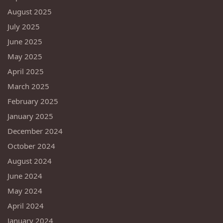
August 2025
July 2025
June 2025
May 2025
April 2025
March 2025
February 2025
January 2025
December 2024
October 2024
August 2024
June 2024
May 2024
April 2024
January 2024