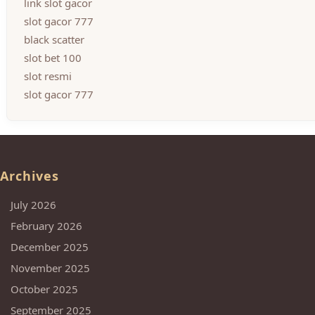
link slot gacor
slot gacor 777
black scatter
slot bet 100
slot resmi
slot gacor 777
Archives
July 2026
February 2026
December 2025
November 2025
October 2025
September 2025