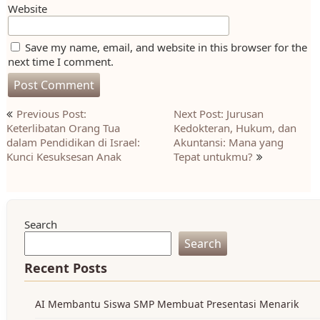
Website
Save my name, email, and website in this browser for the
next time I comment.
Post
Previous Post:
Next Post: Jurusan
navigation
Keterlibatan Orang Tua
Kedokteran, Hukum, dan
dalam Pendidikan di Israel:
Akuntansi: Mana yang
Kunci Kesuksesan Anak
Tepat untukmu?
Search
Search
Recent Posts
AI Membantu Siswa SMP Membuat Presentasi Menarik