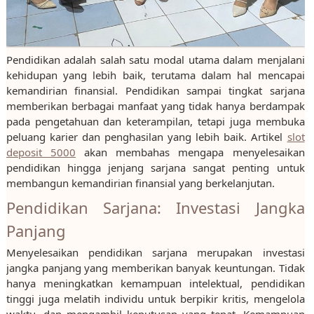
Pendidikan adalah salah satu modal utama dalam menjalani
kehidupan yang lebih baik, terutama dalam hal mencapai
kemandirian finansial. Pendidikan sampai tingkat sarjana
memberikan berbagai manfaat yang tidak hanya berdampak
pada pengetahuan dan keterampilan, tetapi juga membuka
peluang karier dan penghasilan yang lebih baik. Artikel
slot
deposit 5000
akan membahas mengapa menyelesaikan
pendidikan hingga jenjang sarjana sangat penting untuk
membangun kemandirian finansial yang berkelanjutan.
Pendidikan Sarjana: Investasi Jangka
Panjang
Menyelesaikan pendidikan sarjana merupakan investasi
jangka panjang yang memberikan banyak keuntungan. Tidak
hanya meningkatkan kemampuan intelektual, pendidikan
tinggi juga melatih individu untuk berpikir kritis, mengelola