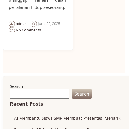
dianggap remeh dalam
perjalanan hidup seseorang.
admin
June 22, 2025
No Comments
Search
Search
Recent Posts
AI Membantu Siswa SMP Membuat Presentasi Menarik