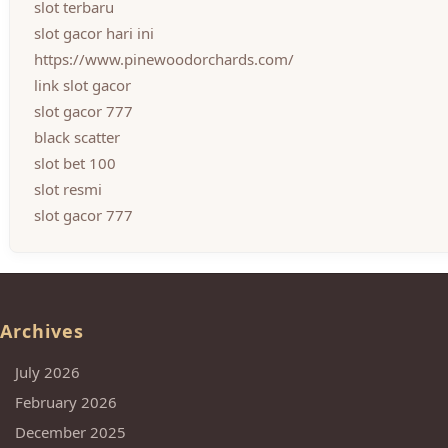
slot terbaru
slot gacor hari ini
https://www.pinewoodorchards.com/
link slot gacor
slot gacor 777
black scatter
slot bet 100
slot resmi
slot gacor 777
Archives
July 2026
February 2026
December 2025