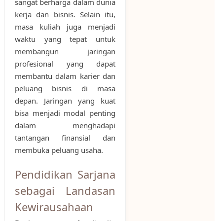
sangat berharga dalam dunia
kerja dan bisnis. Selain itu,
masa kuliah juga menjadi
waktu yang tepat untuk
membangun jaringan
profesional yang dapat
membantu dalam karier dan
peluang bisnis di masa
depan. Jaringan yang kuat
bisa menjadi modal penting
dalam menghadapi
tantangan finansial dan
membuka peluang usaha.
Pendidikan Sarjana
sebagai Landasan
Kewirausahaan