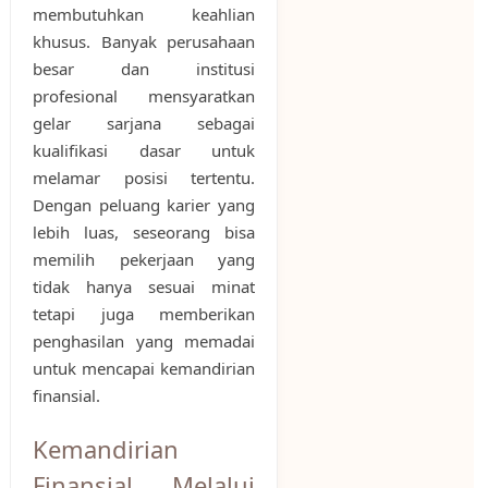
membutuhkan keahlian
khusus. Banyak perusahaan
besar dan institusi
profesional mensyaratkan
gelar sarjana sebagai
kualifikasi dasar untuk
melamar posisi tertentu.
Dengan peluang karier yang
lebih luas, seseorang bisa
memilih pekerjaan yang
tidak hanya sesuai minat
tetapi juga memberikan
penghasilan yang memadai
untuk mencapai kemandirian
finansial.
Kemandirian
Finansial Melalui