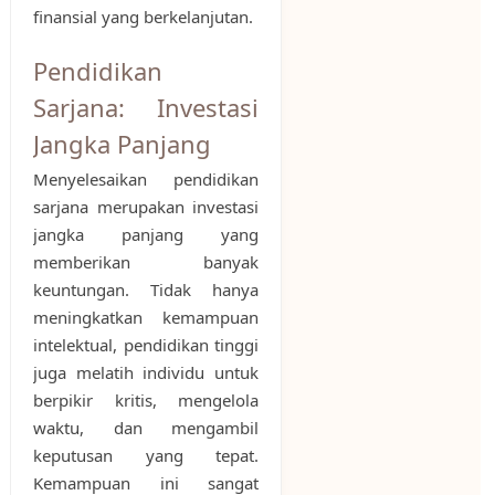
finansial yang berkelanjutan.
Pendidikan
Sarjana: Investasi
Jangka Panjang
Menyelesaikan pendidikan
sarjana merupakan investasi
jangka panjang yang
memberikan banyak
keuntungan. Tidak hanya
meningkatkan kemampuan
intelektual, pendidikan tinggi
juga melatih individu untuk
berpikir kritis, mengelola
waktu, dan mengambil
keputusan yang tepat.
Kemampuan ini sangat