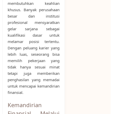
membutuhkan keahlian
khusus. Banyak perusahaan
besar dan institusi
profesional mensyaratkan
gelar sarjana sebagai
kualifikasi dasar untuk
melamar posisi tertentu.
Dengan peluang karier yang
lebih luas, seseorang bisa
memilih pekerjaan yang
tidak hanya sesuai minat
tetapi juga memberikan
penghasilan yang memadai
untuk mencapai kemandirian
finansial.
Kemandirian
Finansial Melalui