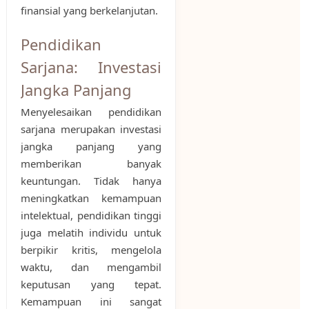
finansial yang berkelanjutan.
Pendidikan
Sarjana: Investasi
Jangka Panjang
Menyelesaikan pendidikan
sarjana merupakan investasi
jangka panjang yang
memberikan banyak
keuntungan. Tidak hanya
meningkatkan kemampuan
intelektual, pendidikan tinggi
juga melatih individu untuk
berpikir kritis, mengelola
waktu, dan mengambil
keputusan yang tepat.
Kemampuan ini sangat