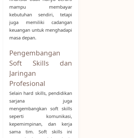
mampu membayar
kebutuhan sendiri, tetapi
juga memiliki cadangan
keuangan untuk menghadapi
masa depan.
Pengembangan
Soft Skills dan
Jaringan
Profesional
Selain hard skills, pendidikan
sarjana juga
mengembangkan soft skills
seperti komunikasi,
kepemimpinan, dan kerja
sama tim. Soft skills ini