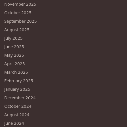
November 2025
October 2025
September 2025
August 2025
July 2025
June 2025
May 2025
April 2025
March 2025
February 2025
January 2025
December 2024
October 2024
August 2024
June 2024