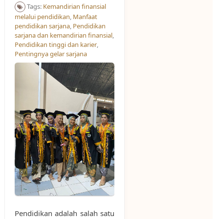
Tags:
Kemandirian finansial
melalui pendidikan
,
Manfaat
pendidikan sarjana
,
Pendidikan
sarjana dan kemandirian finansial
,
Pendidikan tinggi dan karier
,
Pentingnya gelar sarjana
Pendidikan adalah salah satu