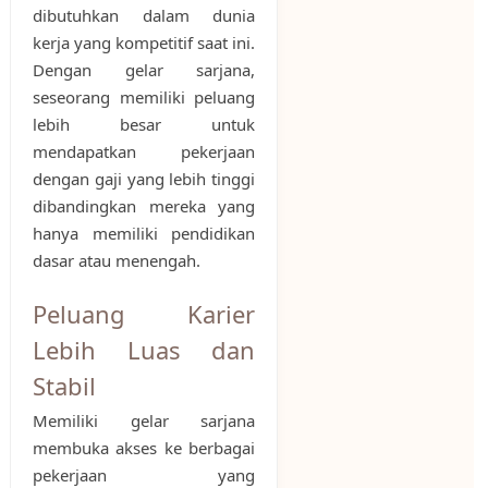
dibutuhkan dalam dunia
kerja yang kompetitif saat ini.
Dengan gelar sarjana,
seseorang memiliki peluang
lebih besar untuk
mendapatkan pekerjaan
dengan gaji yang lebih tinggi
dibandingkan mereka yang
hanya memiliki pendidikan
dasar atau menengah.
Peluang Karier
Lebih Luas dan
Stabil
Memiliki gelar sarjana
membuka akses ke berbagai
pekerjaan yang