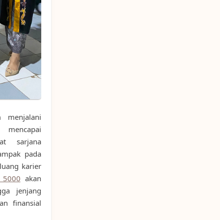
 menjalani
l mencapai
at sarjana
dampak pada
luang karier
t 5000
akan
ga jenjang
n finansial