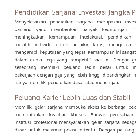
Pendidikan Sarjana: Investasi Jangka 
Menyelesaikan pendidikan sarjana merupakan inves
panjang yang memberikan banyak keuntungan. T
meningkatkan kemampuan intelektual, pendidikan 
melatih individu untuk berpikir kritis, mengelola
mengambil keputusan yang tepat. Kemampuan ini sangat
dalam dunia kerja yang kompetitif saat ini. Dengan ge
seseorang memiliki peluang lebih besar untuk m
pekerjaan dengan gaji yang lebih tinggi dibandingkan
hanya memiliki pendidikan dasar atau menengah.
Peluang Karier Lebih Luas dan Stabil
Memiliki gelar sarjana membuka akses ke berbagai pek
membutuhkan keahlian khusus. Banyak perusahaan
institusi profesional mensyaratkan gelar sarjana sebagai
dasar untuk melamar posisi tertentu. Dengan peluang 