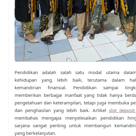
Pendidikan adalah salah satu modal utama dalam
kehidupan yang lebih baik, terutama dalam ha
kemandirian finansial. Pendidikan sampai tingk
memberikan berbagai manfaat yang tidak hanya ber
pengetahuan dan keterampilan, tetapi juga membuka pe
dan penghasilan yang lebih baik. Artikel
slot deposi
membahas mengapa menyelesaikan pendidikan hing
sarjana sangat penting untuk membangun kemandiria
yang berkelanjutan.